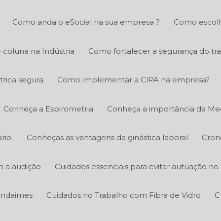
Como anda o eSocial na sua empresa ?
Como escolh
 coluna na Indústria
Como fortalecer a segurança do tr
trica segura
Como implementar a CIPA na empresa?
Conheça a Espirometria
Conheça a importância da Med
rio.
Conheças as vantagens da ginástica laboral
Cron
m a audição
Cuidados essenciais para evitar autuação n
 andaimes
Cuidados no Trabalho com Fibra de Vidro
C