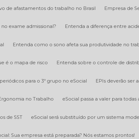
ivo de afastamentos do trabalho no Brasil
Empresa de Se
 no exame admissional?
Entenda a diferença entre acid
al
Entenda como o sono afeta sua produtividade no tra
e é o mapa de risco
Entenda sobre o controle de distri
eriódicos para o 3º grupo no eSocial
EPIs deverão ser 
Ergonomia no Trabalho
eSocial passa a valer para todas
tos de SST
eSocial será substituído por um sistema mod
cial: Sua empresa está preparada? Nós estamos prontos!