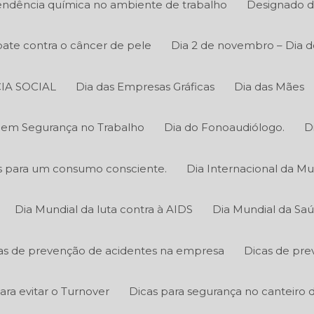
ndência química no ambiente de trabalho
Designado d
ate contra o câncer de pele
Dia 2 de novembro – Dia d
IA SOCIAL
Dia das Empresas Gráficas
Dia das Mães
o em Segurança no Trabalho
Dia do Fonoaudiólogo.
D
cas para um consumo consciente.
Dia Internacional da Mu
Dia Mundial da luta contra à AIDS
Dia Mundial da Sa
as de prevenção de acidentes na empresa
Dicas de pre
ara evitar o Turnover
Dicas para segurança no canteiro 