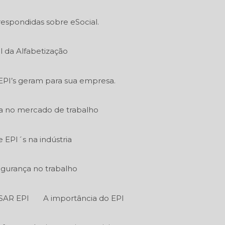
respondidas sobre eSocial.
l da Alfabetização
EPI’s geram para sua empresa.
ia no mercado de trabalho
EPI´s na indústria
egurança no trabalho
SAR EPI
A importância do EPI