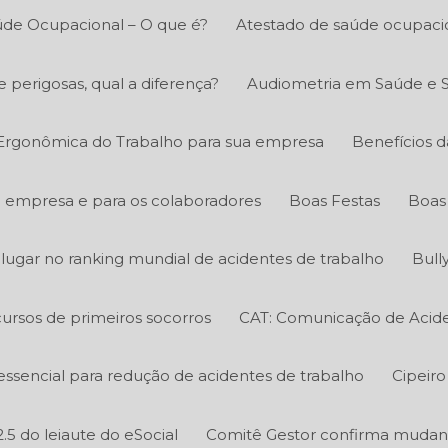
úde Ocupacional – O que é?
Atestado de saúde ocupacio
e perigosas, qual a diferença?
Audiometria em Saúde e 
 Ergonômica do Trabalho para sua empresa
Benefícios d
a empresa e para os colaboradores
Boas Festas
Boas 
º lugar no ranking mundial de acidentes de trabalho
Bull
ursos de primeiros socorros
CAT: Comunicação de Acide
essencial para redução de acidentes de trabalho
Cipeiro
.5 do leiaute do eSocial
Comitê Gestor confirma mudanç