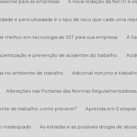
ssional para as empresas
A nova redação da NR-01 e os 
bridade e periculosidade é o tipo de risco que cada uma rep
e melhor em tecnologia de SST para sua empresa.
A Sa
scientização e prevenção de acidentes do trabalho.
Acid
icas no ambiente de trabalho
Adicional noturno e trabalh
Alterações nas Portarias das Normas Regulamentadoras
nte de trabalho: como prevenir?
Aprenda em 5 etapas 
ico inadequado
As estradas e as possíveis drogas de abus