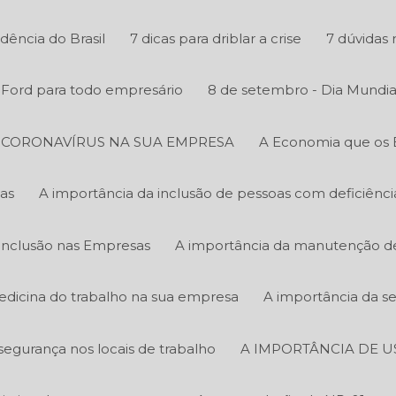
ência do Brasil
7 dicas para driblar a crise
7 dúvidas 
y Ford para todo empresário
8 de setembro - Dia Mundia
O CORONAVÍRUS NA SUA EMPRESA
A Economia que os 
as
A importância da inclusão de pessoas com deficiênc
Inclusão nas Empresas
A importância da manutenção de 
edicina do trabalho na sua empresa
A importância da s
segurança nos locais de trabalho
A IMPORTÂNCIA DE U