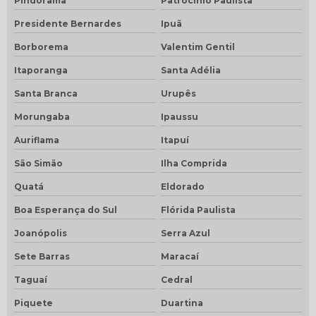
Pindorama
Patrocínio Paulista
Presidente Bernardes
Ipuã
Borborema
Valentim Gentil
Itaporanga
Santa Adélia
Santa Branca
Urupês
Morungaba
Ipaussu
Auriflama
Itapuí
São Simão
Ilha Comprida
Quatá
Eldorado
Boa Esperança do Sul
Flórida Paulista
Joanópolis
Serra Azul
Sete Barras
Maracaí
Taguaí
Cedral
Piquete
Duartina