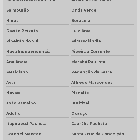
Salmourão
Onda Verde
Nipoã
Boraceia
Gavião Peixoto
Luiziânia
Ribeirão do Sul
Mirassolândia
Nova Independência
Ribeirão Corrente
Analândia
Marabá Paulista
Meridiano
Redenção da Serra
Avaí
Alfredo Marcondes
Novais
Planalto
João Ramalho
Buritizal
Adolfo
Ocauçu
Itapirapuã Paulista
Cabrália Paulista
Coronel Macedo
Santa Cruz da Conceição