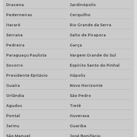
Dracena
Jardinópolis
Pederneiras
Cerquilho
Itararé
Rio Grande da Serra
Serrana
Salto de Pirapora
Pedreira
Garça
Paraguaçu Paulista
Vargem Grande do Sul
Socorro
Espírito Santo do Pinhal
Presidente Epitácio
Itápolis
Guaíra
Novo Horizonte
Orlândia
São Pedro
Agudos
Tietê
Pontal
Ituverava
Jarinu
Guariba
São Manuel
José Bonifácio