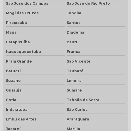
São José dos Campos
São José do Rio Preto
Mogi das Cruzes
Jundiaí
Piracicaba
Santos
Mauá
Diadema
Carapicuíba
Bauru
Itaquaquecetuba
Franca
Praia Grande
São Vicente
Barueri
Taubaté
Suzano
Limeira
Guarujá
Sumaré
Cotia
Taboão da Serra
Indaiatuba
São Carlos
Embu das Artes
Araraquara
Jacareí
Marília