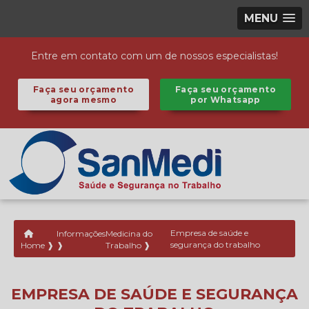
MENU
Entre em contato com um de nossos especialistas!
Faça seu orçamento
Faça seu orçamento
agora mesmo
por Whatsapp
Informações
Medicina do
Empresa de saúde e
segurança do trabalho
Home ❱
❱
Trabalho ❱
EMPRESA DE SAÚDE E SEGURANÇA