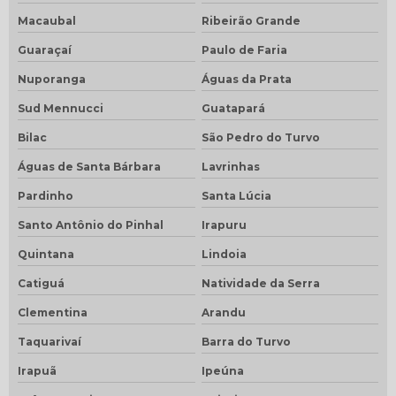
Macaubal
Ribeirão Grande
Guaraçaí
Paulo de Faria
Nuporanga
Águas da Prata
Sud Mennucci
Guatapará
Bilac
São Pedro do Turvo
Águas de Santa Bárbara
Lavrinhas
Pardinho
Santa Lúcia
Santo Antônio do Pinhal
Irapuru
Quintana
Lindoia
Catiguá
Natividade da Serra
Clementina
Arandu
Taquarivaí
Barra do Turvo
Irapuã
Ipeúna