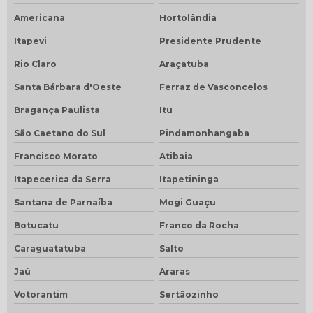
Americana
Hortolândia
Itapevi
Presidente Prudente
Rio Claro
Araçatuba
Santa Bárbara d'Oeste
Ferraz de Vasconcelos
Bragança Paulista
Itu
São Caetano do Sul
Pindamonhangaba
Francisco Morato
Atibaia
Itapecerica da Serra
Itapetininga
Santana de Parnaíba
Mogi Guaçu
Botucatu
Franco da Rocha
Caraguatatuba
Salto
Jaú
Araras
Votorantim
Sertãozinho