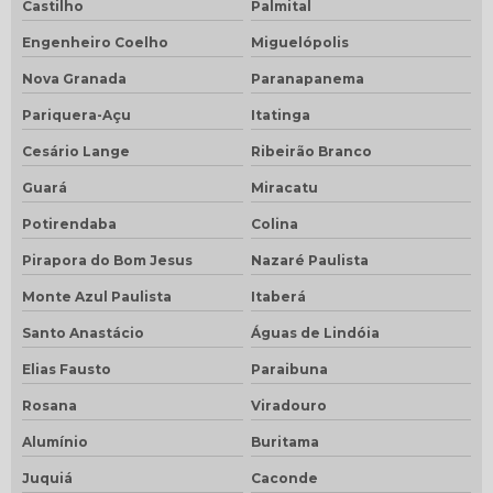
Castilho
Palmital
Engenheiro Coelho
Miguelópolis
Nova Granada
Paranapanema
Pariquera-Açu
Itatinga
Cesário Lange
Ribeirão Branco
Guará
Miracatu
Potirendaba
Colina
Pirapora do Bom Jesus
Nazaré Paulista
Monte Azul Paulista
Itaberá
Santo Anastácio
Águas de Lindóia
Elias Fausto
Paraibuna
Rosana
Viradouro
Alumínio
Buritama
Juquiá
Caconde