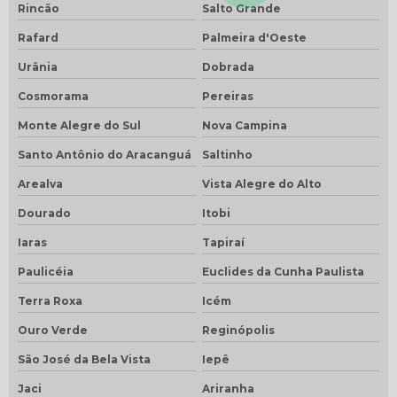
Rincão
Salto Grande
Rafard
Palmeira d'Oeste
Urânia
Dobrada
Cosmorama
Pereiras
Monte Alegre do Sul
Nova Campina
Santo Antônio do Aracanguá
Saltinho
Arealva
Vista Alegre do Alto
Dourado
Itobi
Iaras
Tapiraí
Paulicéia
Euclides da Cunha Paulista
Terra Roxa
Icém
Ouro Verde
Reginópolis
São José da Bela Vista
Iepê
Jaci
Ariranha