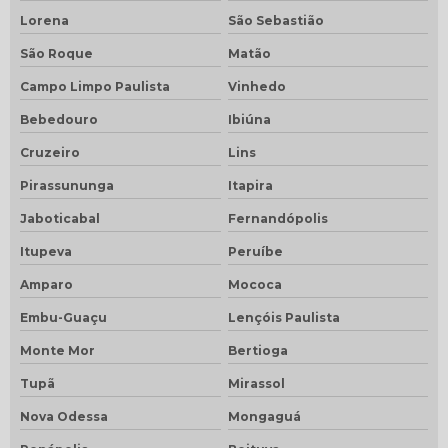
Lorena
São Sebastião
São Roque
Matão
Campo Limpo Paulista
Vinhedo
Bebedouro
Ibiúna
Cruzeiro
Lins
Pirassununga
Itapira
Jaboticabal
Fernandópolis
Itupeva
Peruíbe
Amparo
Mococa
Embu-Guaçu
Lençóis Paulista
Monte Mor
Bertioga
Tupã
Mirassol
Nova Odessa
Mongaguá