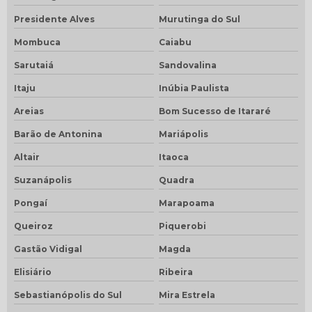
Presidente Alves
Murutinga do Sul
Mombuca
Caiabu
Sarutaiá
Sandovalina
Itaju
Inúbia Paulista
Areias
Bom Sucesso de Itararé
Barão de Antonina
Mariápolis
Altair
Itaoca
Suzanápolis
Quadra
Pongaí
Marapoama
Queiroz
Piquerobi
Gastão Vidigal
Magda
Elisiário
Ribeira
Sebastianópolis do Sul
Mira Estrela