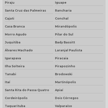
Piraju
Iguape
Santa Cruz das Palmeiras
Rancharia
Cajati
Conchal
Casa Branca
Mirandópolis
Morro Agudo
Pilar do Sul
Juquitiba
Bady Bassitt
Álvares Machado
Laranjal Paulista
Igarapava
Piracaia
Ilha Solteira
Pirapozinho
Tanabi
Brodowski
Itaí
Martinópolis
Santa Rita do Passa Quatro
Apiaí
Cordeirópolis
Dois Córregos
Taquarituba
Valparaíso