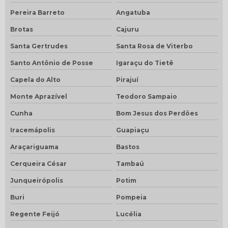
Pereira Barreto
Angatuba
Brotas
Cajuru
Santa Gertrudes
Santa Rosa de Viterbo
Santo Antônio de Posse
Igaraçu do Tietê
Capela do Alto
Pirajuí
Monte Aprazível
Teodoro Sampaio
Cunha
Bom Jesus dos Perdões
Iracemápolis
Guapiaçu
Araçariguama
Bastos
Cerqueira César
Tambaú
Junqueirópolis
Potim
Buri
Pompeia
Regente Feijó
Lucélia