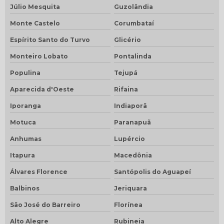
Júlio Mesquita
Guzolândia
Monte Castelo
Corumbataí
Espírito Santo do Turvo
Glicério
Monteiro Lobato
Pontalinda
Populina
Tejupá
Aparecida d'Oeste
Rifaina
Iporanga
Indiaporã
Motuca
Paranapuã
Anhumas
Lupércio
Itapura
Macedônia
Álvares Florence
Santópolis do Aguapeí
Balbinos
Jeriquara
São José do Barreiro
Florínea
Alto Alegre
Rubineia