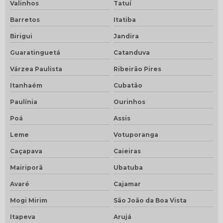
Valinhos
Tatuí
Barretos
Itatiba
Birigui
Jandira
Guaratinguetá
Catanduva
Várzea Paulista
Ribeirão Pires
Itanhaém
Cubatão
Paulínia
Ourinhos
Poá
Assis
Leme
Votuporanga
Caçapava
Caieiras
Mairiporã
Ubatuba
Avaré
Cajamar
Mogi Mirim
São João da Boa Vista
Itapeva
Arujá