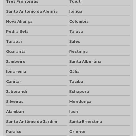
Três Fronteiras
Tuiuti
Santo Antônio da Alegria
Ipiguá
Nova Aliança
Colômbia
Pedra Bela
Taiúva
Tarabai
Sales
Guarantã
Restinga
Jambeiro
Santa Albertina
Ibirarema
Gália
Canitar
Taciba
Jaborandi
Echaporã
Silveiras
Mendonça
Alambari
Iacri
Santo Antônio do Jardim
Santa Ernestina
Paraíso
Oriente