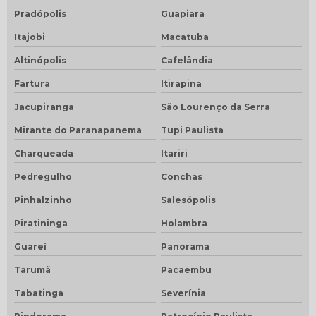
Pradópolis
Guapiara
Itajobi
Macatuba
Altinópolis
Cafelândia
Fartura
Itirapina
Jacupiranga
São Lourenço da Serra
Mirante do Paranapanema
Tupi Paulista
Charqueada
Itariri
Pedregulho
Conchas
Pinhalzinho
Salesópolis
Piratininga
Holambra
Guareí
Panorama
Tarumã
Pacaembu
Tabatinga
Severínia