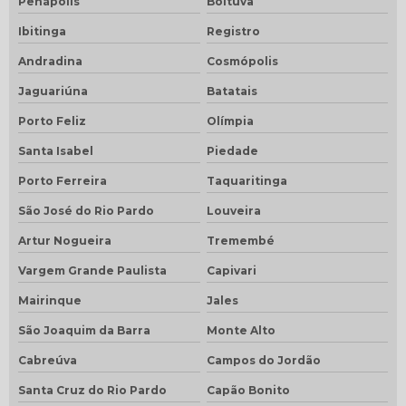
Penápolis
Boituva
Ibitinga
Registro
Andradina
Cosmópolis
Jaguariúna
Batatais
Porto Feliz
Olímpia
Santa Isabel
Piedade
Porto Ferreira
Taquaritinga
São José do Rio Pardo
Louveira
Artur Nogueira
Tremembé
Vargem Grande Paulista
Capivari
Mairinque
Jales
São Joaquim da Barra
Monte Alto
Cabreúva
Campos do Jordão
Santa Cruz do Rio Pardo
Capão Bonito