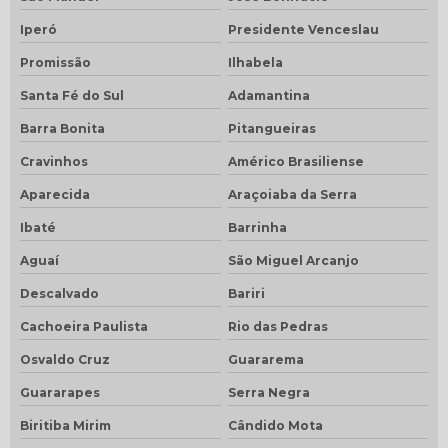
Iperó
Presidente Venceslau
Promissão
Ilhabela
Santa Fé do Sul
Adamantina
Barra Bonita
Pitangueiras
Cravinhos
Américo Brasiliense
Aparecida
Araçoiaba da Serra
Ibaté
Barrinha
Aguaí
São Miguel Arcanjo
Descalvado
Bariri
Cachoeira Paulista
Rio das Pedras
Osvaldo Cruz
Guararema
Guararapes
Serra Negra
Biritiba Mirim
Cândido Mota