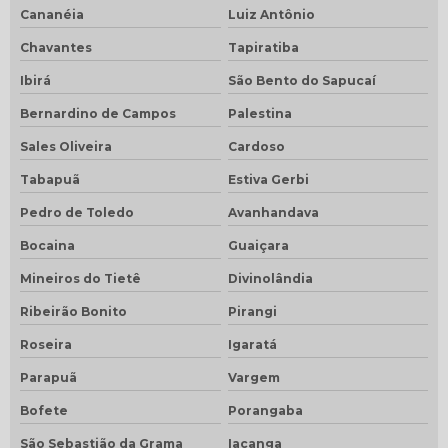
Cananéia
Luiz Antônio
Chavantes
Tapiratiba
Ibirá
São Bento do Sapucaí
Bernardino de Campos
Palestina
Sales Oliveira
Cardoso
Tabapuã
Estiva Gerbi
Pedro de Toledo
Avanhandava
Bocaina
Guaiçara
Mineiros do Tietê
Divinolândia
Ribeirão Bonito
Pirangi
Roseira
Igaratá
Parapuã
Vargem
Bofete
Porangaba
São Sebastião da Grama
Iacanga