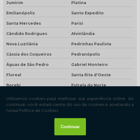
Jumirim
Platina
Emilianópolis
Santo Expedito
Santa Mercedes
Parisi
Cândido Rodrigues
Alvinlândia
Nova Luzitânia
Pedrinhas Paulista
Cássia dos Coqueiros
Pedranópolis
Águas de São Pedro
Gabriel Monteiro
Floreal
Santa Rita d'Oeste
Borebi
Estrela do Norte
Rubiácea
Zacarias
Lutécia
Nantes
Taquaral
Bento de Abreu
São Francisco
Santa Clara d'Oeste
São João das Duas Pontes
Pracinha