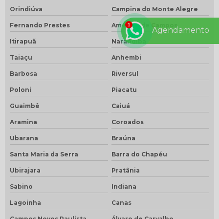
Orindiúva
Campina do Monte Alegre
Fernando Prestes
Américo de Campos
Agendamento
Itirapuã
Narandiba
Taiaçu
Anhembi
Barbosa
Riversul
Poloni
Piacatu
Guaimbê
Caiuá
Aramina
Coroados
Ubarana
Braúna
Santa Maria da Serra
Barra do Chapéu
Ubirajara
Pratânia
Sabino
Indiana
Lagoinha
Canas
Campos Novos Paulista
Álvaro de Carvalho