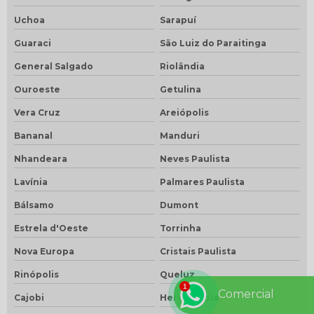
Uchoa
Sarapuí
Guaraci
São Luiz do Paraitinga
General Salgado
Riolândia
Ouroeste
Getulina
Vera Cruz
Areiópolis
Bananal
Manduri
Nhandeara
Neves Paulista
Lavínia
Palmares Paulista
Bálsamo
Dumont
Estrela d'Oeste
Torrinha
Nova Europa
Cristais Paulista
Rinópolis
Queluz
Comercial
Cajobi
Herculândia