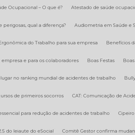
úde Ocupacional – O que é?
Atestado de saúde ocupacio
e perigosas, qual a diferença?
Audiometria em Saúde e 
 Ergonômica do Trabalho para sua empresa
Benefícios d
a empresa e para os colaboradores
Boas Festas
Boas 
º lugar no ranking mundial de acidentes de trabalho
Bull
ursos de primeiros socorros
CAT: Comunicação de Acide
essencial para redução de acidentes de trabalho
Cipeiro
.5 do leiaute do eSocial
Comitê Gestor confirma mudanç