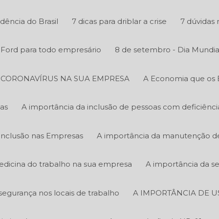
ência do Brasil
7 dicas para driblar a crise
7 dúvidas 
y Ford para todo empresário
8 de setembro - Dia Mundia
O CORONAVÍRUS NA SUA EMPRESA
A Economia que os 
as
A importância da inclusão de pessoas com deficiênc
Inclusão nas Empresas
A importância da manutenção de 
edicina do trabalho na sua empresa
A importância da s
segurança nos locais de trabalho
A IMPORTÂNCIA DE U