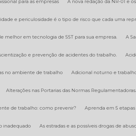
ssional para as empresas
A nova redação da NR-01 e os 
bridade e periculosidade é o tipo de risco que cada uma rep
e melhor em tecnologia de SST para sua empresa.
A Sa
scientização e prevenção de acidentes do trabalho.
Acid
icas no ambiente de trabalho
Adicional noturno e trabalh
Alterações nas Portarias das Normas Regulamentadoras
nte de trabalho: como prevenir?
Aprenda em 5 etapas 
ico inadequado
As estradas e as possíveis drogas de abus