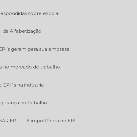
respondidas sobre eSocial.
l da Alfabetização
EPI’s geram para sua empresa.
ia no mercado de trabalho
EPI´s na indústria
egurança no trabalho
SAR EPI
A importância do EPI