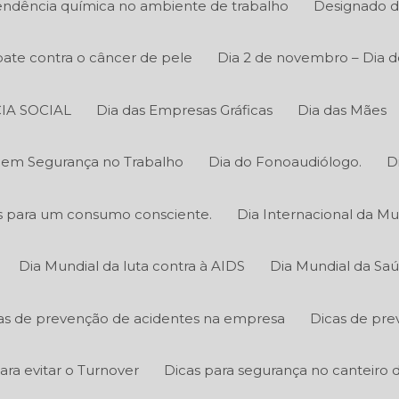
ndência química no ambiente de trabalho
Designado d
ate contra o câncer de pele
Dia 2 de novembro – Dia d
IA SOCIAL
Dia das Empresas Gráficas
Dia das Mães
o em Segurança no Trabalho
Dia do Fonoaudiólogo.
D
cas para um consumo consciente.
Dia Internacional da Mu
Dia Mundial da luta contra à AIDS
Dia Mundial da Sa
as de prevenção de acidentes na empresa
Dicas de pre
ara evitar o Turnover
Dicas para segurança no canteiro 