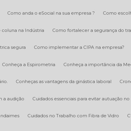
Como anda o eSocial na sua empresa ?
Como escolh
 coluna na Indústria
Como fortalecer a segurança do tr
trica segura
Como implementar a CIPA na empresa?
Conheça a Espirometria
Conheça a importância da Med
rio.
Conheças as vantagens da ginástica laboral
Cron
m a audição
Cuidados essenciais para evitar autuação n
 andaimes
Cuidados no Trabalho com Fibra de Vidro
C