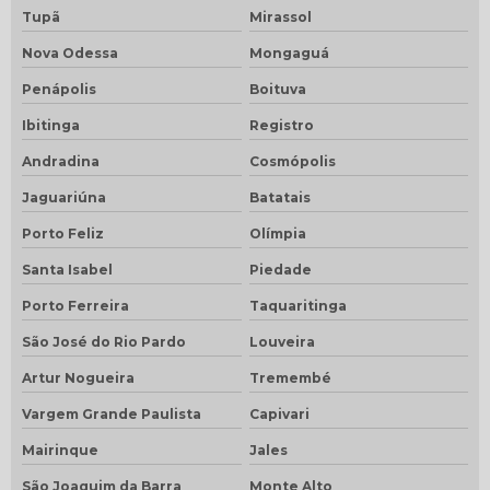
Tupã
Mirassol
Nova Odessa
Mongaguá
Penápolis
Boituva
Ibitinga
Registro
Andradina
Cosmópolis
Jaguariúna
Batatais
Porto Feliz
Olímpia
Santa Isabel
Piedade
Porto Ferreira
Taquaritinga
São José do Rio Pardo
Louveira
Artur Nogueira
Tremembé
Vargem Grande Paulista
Capivari
Mairinque
Jales
São Joaquim da Barra
Monte Alto