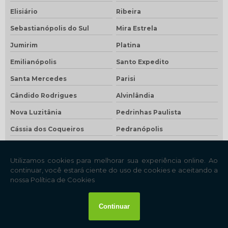
Elisiário
Ribeira
Sebastianópolis do Sul
Mira Estrela
Jumirim
Platina
Emilianópolis
Santo Expedito
Santa Mercedes
Parisi
Cândido Rodrigues
Alvinlândia
Nova Luzitânia
Pedrinhas Paulista
Cássia dos Coqueiros
Pedranópolis
Águas de São Pedro
Gabriel Monteiro
Floreal
Santa Rita d'Oeste
Borebi
Estrela do Norte
Rubiácea
Zacarias
Lutécia
Nantes