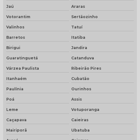
Jaú
Araras
Votorantim
Sertãozinho
Valinhos
Tatuí
Barretos
Itatiba
Birigui
Jandira
Guaratinguetá
Catanduva
Várzea Paulista
Ribeirão Pires
Itanhaém
Cubatão
Paulínia
Ourinhos
Poá
Assis
Leme
Votuporanga
Caçapava
Caieiras
Mairiporã
Ubatuba