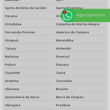
Santo Antônio do Jardim
Santa Ernestina
Agendamento
Paraíso
Oriente
Orindiúva
Campina do Monte Alegre
Fernando Prestes
Américo de Campos
Itirapuã
Narandiba
Taiaçu
Anhembi
Barbosa
Riversul
Poloni
Piacatu
Guaimbê
Caiuá
Aramina
Coroados
Ubarana
Braúna
Santa Maria da Serra
Barra do Chapéu
Ubirajara
Pratânia