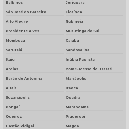
Balbinos
Jeriquara
São José do Barreiro
Florínea
Alto Alegre
Rubineia
Presidente Alves
Murutinga do Sul
Mombuca
Caiabu
Sarutaiá
Sandovalina
Itaju
Inúbia Paulista
Areias
Bom Sucesso de Itararé
Barão de Antonina
Mariápolis
Altair
Itaoca
Suzanápolis
Quadra
Pongaí
Marapoama
Queiroz
Piquerobi
Gastão Vidigal
Magda