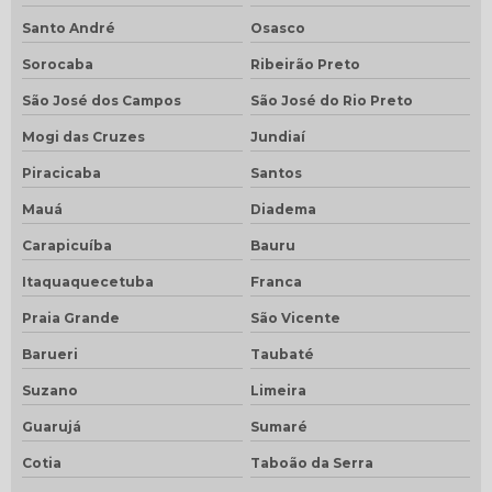
Santo André
Osasco
Sorocaba
Ribeirão Preto
São José dos Campos
São José do Rio Preto
Mogi das Cruzes
Jundiaí
Piracicaba
Santos
Mauá
Diadema
Carapicuíba
Bauru
Itaquaquecetuba
Franca
Praia Grande
São Vicente
Barueri
Taubaté
Suzano
Limeira
Guarujá
Sumaré
Cotia
Taboão da Serra