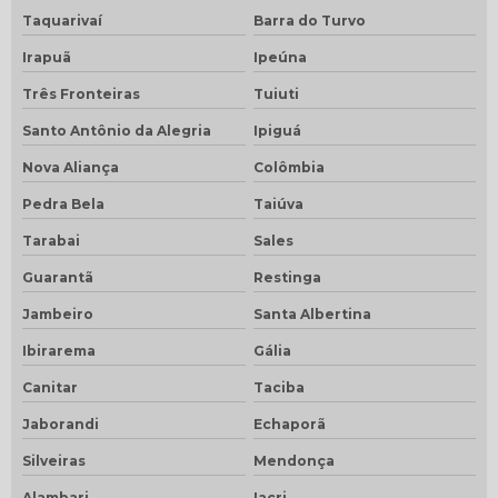
Taquarivaí
Barra do Turvo
Irapuã
Ipeúna
Três Fronteiras
Tuiuti
Santo Antônio da Alegria
Ipiguá
Nova Aliança
Colômbia
Pedra Bela
Taiúva
Tarabai
Sales
Guarantã
Restinga
Jambeiro
Santa Albertina
Ibirarema
Gália
Canitar
Taciba
Jaborandi
Echaporã
Silveiras
Mendonça
Alambari
Iacri