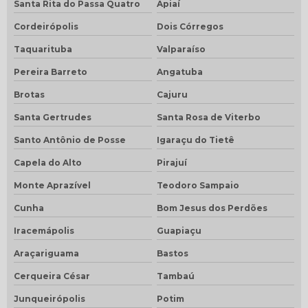
Santa Rita do Passa Quatro
Apiaí
Cordeirópolis
Dois Córregos
Taquarituba
Valparaíso
Pereira Barreto
Angatuba
Brotas
Cajuru
Santa Gertrudes
Santa Rosa de Viterbo
Santo Antônio de Posse
Igaraçu do Tietê
Capela do Alto
Pirajuí
Monte Aprazível
Teodoro Sampaio
Cunha
Bom Jesus dos Perdões
Iracemápolis
Guapiaçu
Araçariguama
Bastos
Cerqueira César
Tambaú
Junqueirópolis
Potim