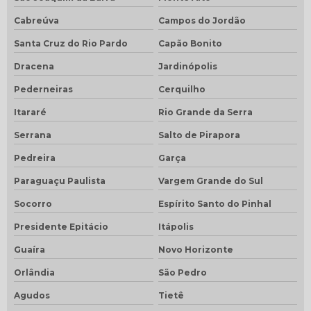
Cabreúva
Campos do Jordão
Santa Cruz do Rio Pardo
Capão Bonito
Dracena
Jardinópolis
Pederneiras
Cerquilho
Itararé
Rio Grande da Serra
Serrana
Salto de Pirapora
Pedreira
Garça
Paraguaçu Paulista
Vargem Grande do Sul
Socorro
Espírito Santo do Pinhal
Presidente Epitácio
Itápolis
Guaíra
Novo Horizonte
Orlândia
São Pedro
Agudos
Tietê