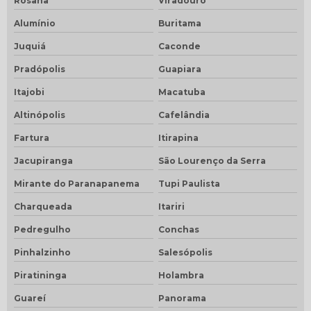
Rosana
Viradouro
Alumínio
Buritama
Juquiá
Caconde
Pradópolis
Guapiara
Itajobi
Macatuba
Altinópolis
Cafelândia
Fartura
Itirapina
Jacupiranga
São Lourenço da Serra
Mirante do Paranapanema
Tupi Paulista
Charqueada
Itariri
Pedregulho
Conchas
Pinhalzinho
Salesópolis
Piratininga
Holambra
Guareí
Panorama