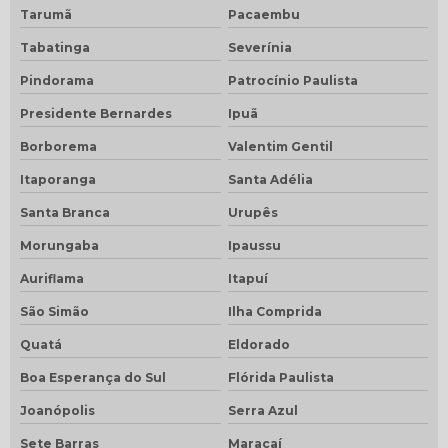
Tarumã
Pacaembu
Tabatinga
Severínia
Pindorama
Patrocínio Paulista
Presidente Bernardes
Ipuã
Borborema
Valentim Gentil
Itaporanga
Santa Adélia
Santa Branca
Urupês
Morungaba
Ipaussu
Auriflama
Itapuí
São Simão
Ilha Comprida
Quatá
Eldorado
Boa Esperança do Sul
Flórida Paulista
Joanópolis
Serra Azul
Sete Barras
Maracaí