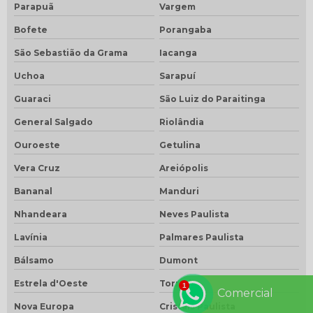
Parapuã
Vargem
Bofete
Porangaba
São Sebastião da Grama
Iacanga
Uchoa
Sarapuí
Guaraci
São Luiz do Paraitinga
General Salgado
Riolândia
Ouroeste
Getulina
Vera Cruz
Areiópolis
Bananal
Manduri
Nhandeara
Neves Paulista
Lavínia
Palmares Paulista
Bálsamo
Dumont
Estrela d'Oeste
Torrinha
Comercial
Nova Europa
Cristais Paulista