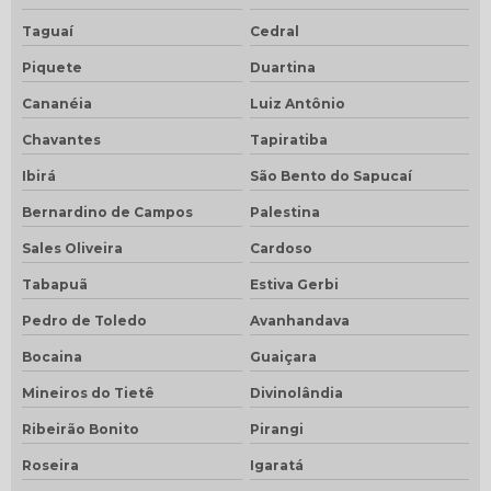
Taguaí
Cedral
Piquete
Duartina
Cananéia
Luiz Antônio
Chavantes
Tapiratiba
Ibirá
São Bento do Sapucaí
Bernardino de Campos
Palestina
Sales Oliveira
Cardoso
Tabapuã
Estiva Gerbi
Pedro de Toledo
Avanhandava
Bocaina
Guaiçara
Mineiros do Tietê
Divinolândia
Ribeirão Bonito
Pirangi
Roseira
Igaratá