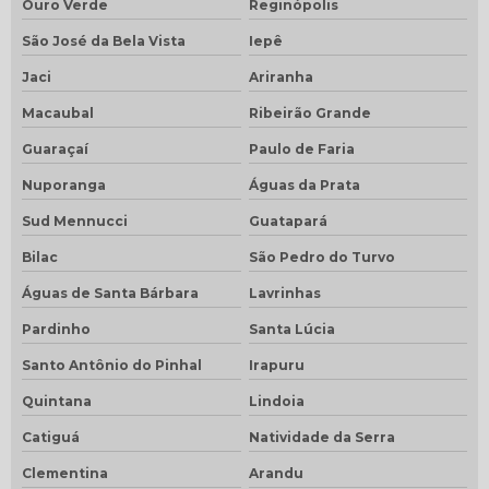
Ouro Verde
Reginópolis
São José da Bela Vista
Iepê
Jaci
Ariranha
Macaubal
Ribeirão Grande
Guaraçaí
Paulo de Faria
Nuporanga
Águas da Prata
Sud Mennucci
Guatapará
Bilac
São Pedro do Turvo
Águas de Santa Bárbara
Lavrinhas
Pardinho
Santa Lúcia
Santo Antônio do Pinhal
Irapuru
Quintana
Lindoia
Catiguá
Natividade da Serra
Clementina
Arandu