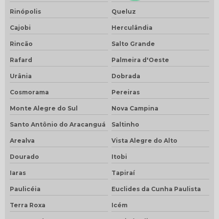
Rinópolis
Queluz
Cajobi
Herculândia
Rincão
Salto Grande
Rafard
Palmeira d'Oeste
Urânia
Dobrada
Cosmorama
Pereiras
Monte Alegre do Sul
Nova Campina
Santo Antônio do Aracanguá
Saltinho
Arealva
Vista Alegre do Alto
Dourado
Itobi
Iaras
Tapiraí
Paulicéia
Euclides da Cunha Paulista
Terra Roxa
Icém