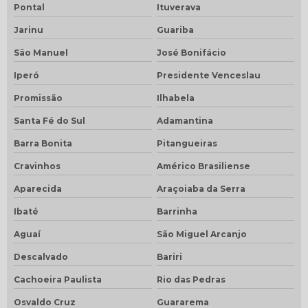
Pontal
Ituverava
Jarinu
Guariba
São Manuel
José Bonifácio
Iperó
Presidente Venceslau
Promissão
Ilhabela
Santa Fé do Sul
Adamantina
Barra Bonita
Pitangueiras
Cravinhos
Américo Brasiliense
Aparecida
Araçoiaba da Serra
Ibaté
Barrinha
Aguaí
São Miguel Arcanjo
Descalvado
Bariri
Cachoeira Paulista
Rio das Pedras
Osvaldo Cruz
Guararema