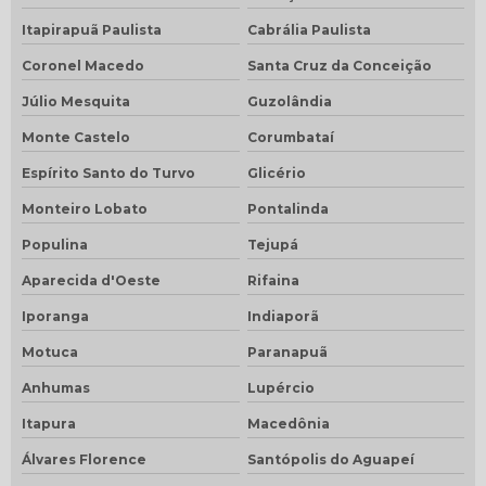
Itapirapuã Paulista
Cabrália Paulista
Coronel Macedo
Santa Cruz da Conceição
Júlio Mesquita
Guzolândia
Monte Castelo
Corumbataí
Espírito Santo do Turvo
Glicério
Monteiro Lobato
Pontalinda
Populina
Tejupá
Aparecida d'Oeste
Rifaina
Iporanga
Indiaporã
Motuca
Paranapuã
Anhumas
Lupércio
Itapura
Macedônia
Álvares Florence
Santópolis do Aguapeí