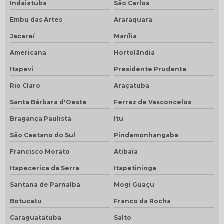
Indaiatuba
São Carlos
Embu das Artes
Araraquara
Jacareí
Marília
Americana
Hortolândia
Itapevi
Presidente Prudente
Rio Claro
Araçatuba
Santa Bárbara d'Oeste
Ferraz de Vasconcelos
Bragança Paulista
Itu
São Caetano do Sul
Pindamonhangaba
Francisco Morato
Atibaia
Itapecerica da Serra
Itapetininga
Santana de Parnaíba
Mogi Guaçu
Botucatu
Franco da Rocha
Caraguatatuba
Salto