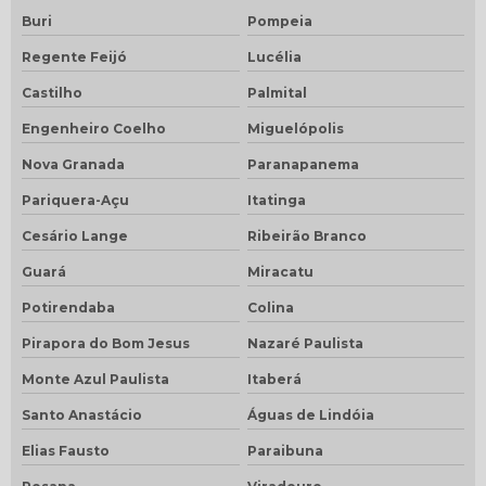
Buri
Pompeia
Regente Feijó
Lucélia
Castilho
Palmital
Engenheiro Coelho
Miguelópolis
Nova Granada
Paranapanema
Pariquera-Açu
Itatinga
Cesário Lange
Ribeirão Branco
Guará
Miracatu
Potirendaba
Colina
Pirapora do Bom Jesus
Nazaré Paulista
Monte Azul Paulista
Itaberá
Santo Anastácio
Águas de Lindóia
Elias Fausto
Paraibuna