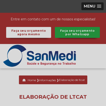
MENU
Entre em contato com um de nossos especialistas!
Faça seu orçamento
Faça seu orçamento
agora mesmo
por Whatsapp
Elaboração de ltcat
Home ❱
Informações ❱
ELABORAÇÃO DE LTCAT