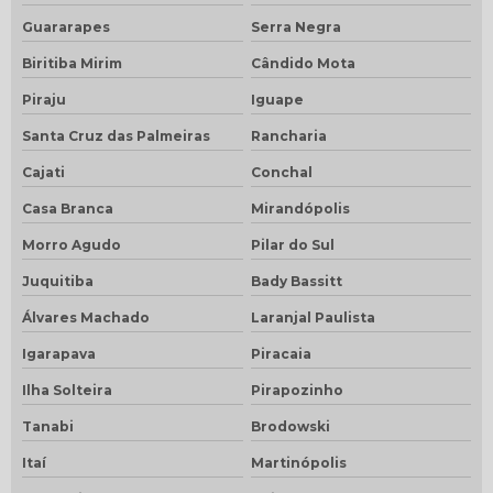
Guararapes
Serra Negra
Biritiba Mirim
Cândido Mota
Piraju
Iguape
Santa Cruz das Palmeiras
Rancharia
Cajati
Conchal
Casa Branca
Mirandópolis
Morro Agudo
Pilar do Sul
Juquitiba
Bady Bassitt
Álvares Machado
Laranjal Paulista
Igarapava
Piracaia
Ilha Solteira
Pirapozinho
Tanabi
Brodowski
Itaí
Martinópolis