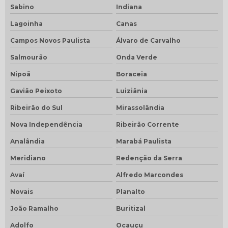
Sabino
Indiana
Lagoinha
Canas
Campos Novos Paulista
Álvaro de Carvalho
Salmourão
Onda Verde
Nipoã
Boraceia
Gavião Peixoto
Luiziânia
Ribeirão do Sul
Mirassolândia
Nova Independência
Ribeirão Corrente
Analândia
Marabá Paulista
Meridiano
Redenção da Serra
Avaí
Alfredo Marcondes
Novais
Planalto
João Ramalho
Buritizal
Adolfo
Ocauçu