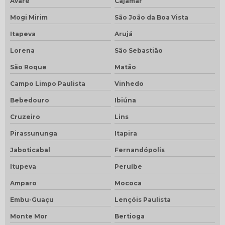
Avaré
Cajamar
Mogi Mirim
São João da Boa Vista
Itapeva
Arujá
Lorena
São Sebastião
São Roque
Matão
Campo Limpo Paulista
Vinhedo
Bebedouro
Ibiúna
Cruzeiro
Lins
Pirassununga
Itapira
Jaboticabal
Fernandópolis
Itupeva
Peruíbe
Amparo
Mococa
Embu-Guaçu
Lençóis Paulista
Monte Mor
Bertioga