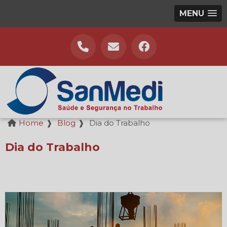
MENU
Home
❱
Blog
❱
Dia do Trabalho
Dia do Trabalho