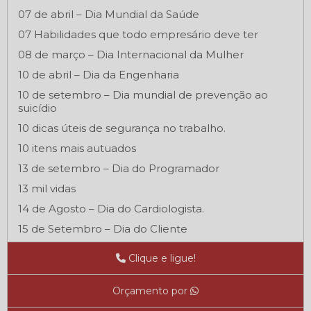
07 de abril – Dia Mundial da Saúde
07 Habilidades que todo empresário deve ter
08 de março – Dia Internacional da Mulher
10 de abril – Dia da Engenharia
10 de setembro – Dia mundial de prevenção ao
suicídio
10 dicas úteis de segurança no trabalho.
10 itens mais autuados
13 de setembro – Dia do Programador
13 mil vidas
14 de Agosto – Dia do Cardiologista.
15 de Setembro – Dia do Cliente
16 de setembro – Dia Internacional da Preservação
Clique e ligue!
da Camada de Ozônio
18 de Outubro - Dia do Médico
Orçamento por
18 de Outubro – Dia do Médico