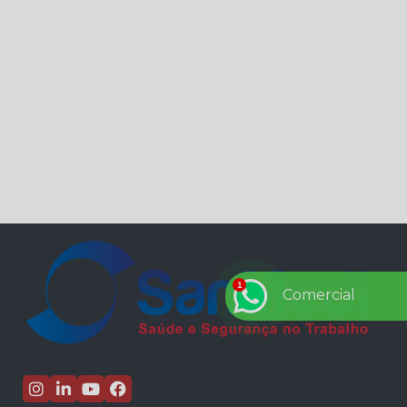
quanto à segurança do trabalho
5 de setembro – Dia da Amazônia
5 dicas de comportamento seguro no ambiente de
trabalho
5 Dicas de para prevenção de acidentes de trabalho
na sua empresa
7 de setembro – Independência do Brasil
7 dicas para driblar a crise
7 dúvidas respondidas sobre eSocial.
7 lições de Henry Ford para todo empresário
8 de setembro - Dia Mundial da Alfabetização
8 PASSOS PARA PREVENIR O CORONAVÍRUS NA
SUA EMPRESA
Comercial
A Economia que os EPI’s geram para sua empresa.
A ergonomia nas empresas
A importância da inclusão de pessoas com
deficiência no mercado de trabalho