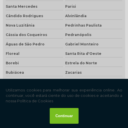
Santa Mercedes
Parisi
Cândido Rodrigues
Alvinlândia
Nova Luzitânia
Pedrinhas Paulista
Cássia dos Coqueiros
Pedranópolis
Águas de São Pedro
Gabriel Monteiro
Floreal
Santa Rita d'Oeste
Borebi
Estrela do Norte
Rubiácea
Zacarias
Lutécia
Nantes
Taquaral
Bento de Abreu
São Francisco
Santa Clara d'Oeste
São João das Duas Pontes
Pracinha
Brejo Alegre
Óleo