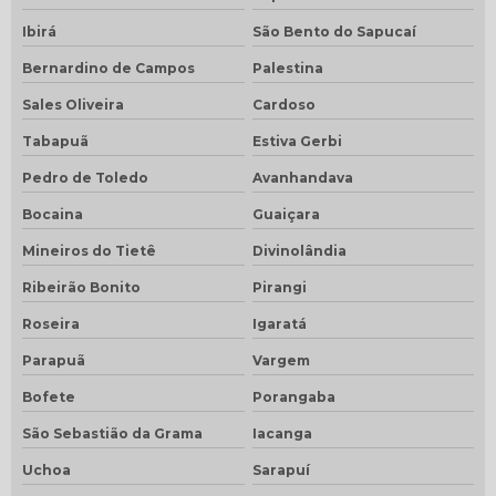
Ibirá
São Bento do Sapucaí
Bernardino de Campos
Palestina
Sales Oliveira
Cardoso
Tabapuã
Estiva Gerbi
Pedro de Toledo
Avanhandava
Bocaina
Guaiçara
Mineiros do Tietê
Divinolândia
Ribeirão Bonito
Pirangi
Roseira
Igaratá
Parapuã
Vargem
Bofete
Porangaba
São Sebastião da Grama
Iacanga
Uchoa
Sarapuí