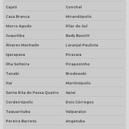
Cajati
Conchal
Casa Branca
Mirandópolis
Morro Agudo
Pilar do Sul
Juquitiba
Bady Bassitt
Álvares Machado
Laranjal Paulista
Igarapava
Piracaia
Ilha Solteira
Pirapozinho
Tanabi
Brodowski
Itaí
Martinópolis
Santa Rita do Passa Quatro
Apiaí
Cordeirópolis
Dois Córregos
Taquarituba
Valparaíso
Pereira Barreto
Angatuba