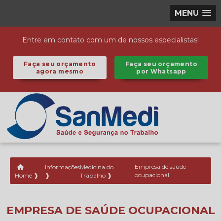
MENU
Entre em contato com um de nossos especialistas!
Faça seu orçamento
Faça seu orçamento
agora mesmo
por Whatsapp
Informações
Medicina do
Empresa de saúde
ocupacional
Home ❱
❱
Trabalho ❱
EMPRESA DE SAÚDE OCUPACIONAL