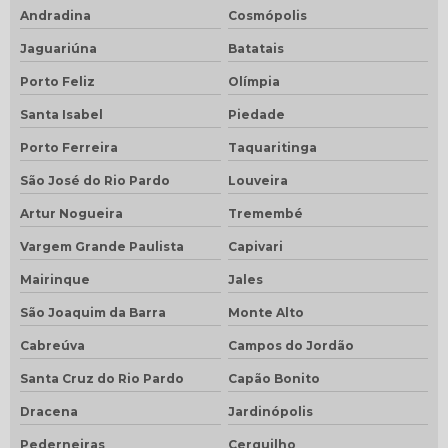
Andradina
Cosmópolis
Jaguariúna
Batatais
Porto Feliz
Olímpia
Santa Isabel
Piedade
Porto Ferreira
Taquaritinga
São José do Rio Pardo
Louveira
Artur Nogueira
Tremembé
Vargem Grande Paulista
Capivari
Mairinque
Jales
São Joaquim da Barra
Monte Alto
Cabreúva
Campos do Jordão
Santa Cruz do Rio Pardo
Capão Bonito
Dracena
Jardinópolis
Pederneiras
Cerquilho