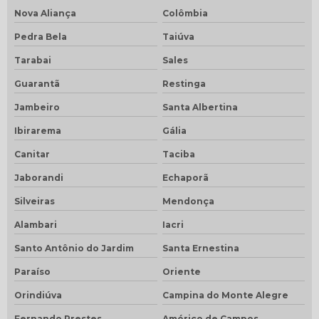
Nova Aliança
Colômbia
Pedra Bela
Taiúva
Tarabai
Sales
Guarantã
Restinga
Jambeiro
Santa Albertina
Ibirarema
Gália
Canitar
Taciba
Jaborandi
Echaporã
Silveiras
Mendonça
Alambari
Iacri
Santo Antônio do Jardim
Santa Ernestina
Paraíso
Oriente
Orindiúva
Campina do Monte Alegre
Fernando Prestes
Américo de Campos