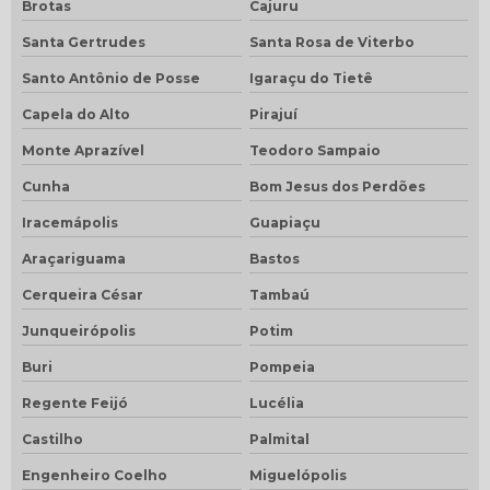
Brotas
Cajuru
Santa Gertrudes
Santa Rosa de Viterbo
Santo Antônio de Posse
Igaraçu do Tietê
Capela do Alto
Pirajuí
Monte Aprazível
Teodoro Sampaio
Cunha
Bom Jesus dos Perdões
Iracemápolis
Guapiaçu
Araçariguama
Bastos
Cerqueira César
Tambaú
Junqueirópolis
Potim
Buri
Pompeia
Regente Feijó
Lucélia
Castilho
Palmital
Engenheiro Coelho
Miguelópolis