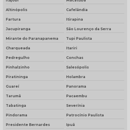
Itajobi
Macatuba
Altinópolis
Cafelândia
Fartura
Itirapina
Jacupiranga
São Lourenço da Serra
Mirante do Paranapanema
Tupi Paulista
Charqueada
Itariri
Pedregulho
Conchas
Pinhalzinho
Salesópolis
Piratininga
Holambra
Guareí
Panorama
Tarumã
Pacaembu
Tabatinga
Severínia
Pindorama
Patrocínio Paulista
Presidente Bernardes
Ipuã