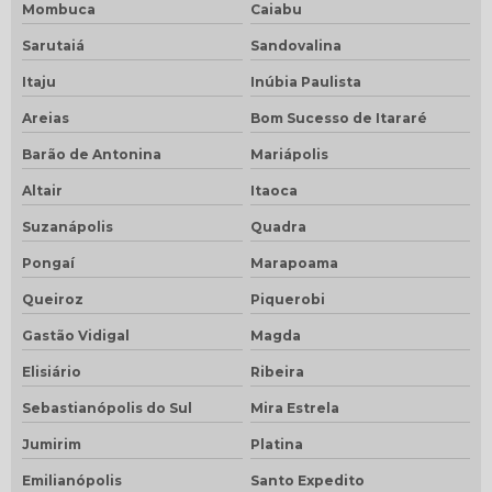
Mombuca
Caiabu
Sarutaiá
Sandovalina
Itaju
Inúbia Paulista
Areias
Bom Sucesso de Itararé
Barão de Antonina
Mariápolis
Altair
Itaoca
Suzanápolis
Quadra
Pongaí
Marapoama
Queiroz
Piquerobi
Gastão Vidigal
Magda
Elisiário
Ribeira
Sebastianópolis do Sul
Mira Estrela
Jumirim
Platina
Emilianópolis
Santo Expedito