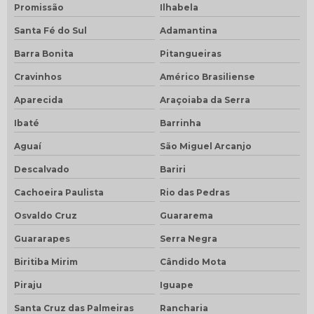
Promissão
Ilhabela
Santa Fé do Sul
Adamantina
Barra Bonita
Pitangueiras
Cravinhos
Américo Brasiliense
Aparecida
Araçoiaba da Serra
Ibaté
Barrinha
Aguaí
São Miguel Arcanjo
Descalvado
Bariri
Cachoeira Paulista
Rio das Pedras
Osvaldo Cruz
Guararema
Guararapes
Serra Negra
Biritiba Mirim
Cândido Mota
Piraju
Iguape
Santa Cruz das Palmeiras
Rancharia