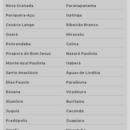
Nova Granada
Paranapanema
Pariquera-Açu
Itatinga
Cesário Lange
Ribeirão Branco
Guará
Miracatu
Potirendaba
Colina
Pirapora do Bom Jesus
Nazaré Paulista
Monte Azul Paulista
Itaberá
Santo Anastácio
Águas de Lindóia
Elias Fausto
Paraibuna
Rosana
Viradouro
Alumínio
Buritama
Juquiá
Caconde
Pradópolis
Guapiara