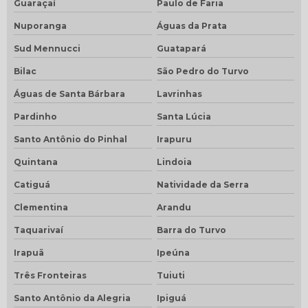
Guaraçaí
Paulo de Faria
Nuporanga
Águas da Prata
Sud Mennucci
Guatapará
Bilac
São Pedro do Turvo
Águas de Santa Bárbara
Lavrinhas
Pardinho
Santa Lúcia
Santo Antônio do Pinhal
Irapuru
Quintana
Lindoia
Catiguá
Natividade da Serra
Clementina
Arandu
Taquarivaí
Barra do Turvo
Irapuã
Ipeúna
Três Fronteiras
Tuiuti
Santo Antônio da Alegria
Ipiguá