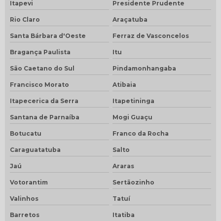
Itapevi
Presidente Prudente
Rio Claro
Araçatuba
Santa Bárbara d'Oeste
Ferraz de Vasconcelos
Bragança Paulista
Itu
São Caetano do Sul
Pindamonhangaba
Francisco Morato
Atibaia
Itapecerica da Serra
Itapetininga
Santana de Parnaíba
Mogi Guaçu
Botucatu
Franco da Rocha
Caraguatatuba
Salto
Jaú
Araras
Votorantim
Sertãozinho
Valinhos
Tatuí
Barretos
Itatiba