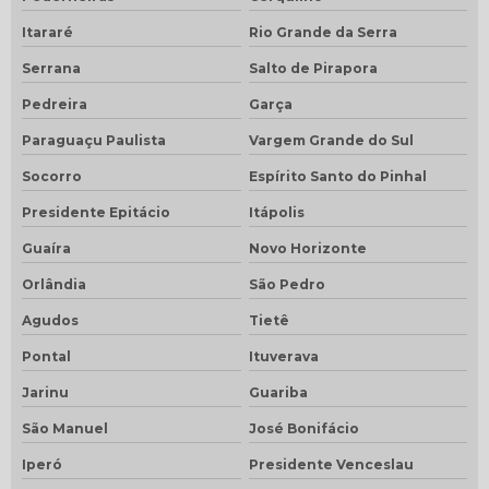
Itararé
Rio Grande da Serra
Serrana
Salto de Pirapora
Pedreira
Garça
Paraguaçu Paulista
Vargem Grande do Sul
Socorro
Espírito Santo do Pinhal
Presidente Epitácio
Itápolis
Guaíra
Novo Horizonte
Orlândia
São Pedro
Agudos
Tietê
Pontal
Ituverava
Jarinu
Guariba
São Manuel
José Bonifácio
Iperó
Presidente Venceslau