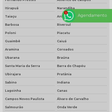
Itirapuã
Narandiba
Agendamento
Taiaçu
Anhembi
Barbosa
Riversul
Poloni
Piacatu
Guaimbê
Caiuá
Aramina
Coroados
Ubarana
Braúna
Santa Maria da Serra
Barra do Chapéu
Ubirajara
Pratânia
Sabino
Indiana
Lagoinha
Canas
Campos Novos Paulista
Álvaro de Carvalho
Salmourão
Onda Verde