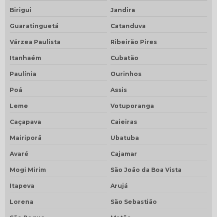
Birigui
Jandira
Guaratinguetá
Catanduva
Várzea Paulista
Ribeirão Pires
Itanhaém
Cubatão
Paulínia
Ourinhos
Poá
Assis
Leme
Votuporanga
Caçapava
Caieiras
Mairiporã
Ubatuba
Avaré
Cajamar
Mogi Mirim
São João da Boa Vista
Itapeva
Arujá
Lorena
São Sebastião