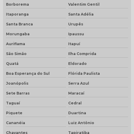
Borborema
Valentim Gentil
Itaporanga
Santa Adélia
Santa Branca
Urupês
Morungaba
Ipaussu
Auriflama
Itapuí
São Simão
Ilha Comprida
Quatá
Eldorado
Boa Esperança do Sul
Flórida Paulista
Joanópolis
Serra Azul
Sete Barras
Maracaí
Taguaí
Cedral
Piquete
Duartina
Cananéia
Luiz Antônio
Chavantes
Tapiratiba