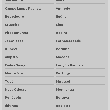
São Roque
Matão
Campo Limpo Paulista
Vinhedo
Bebedouro
Ibiúna
Cruzeiro
Lins
Pirassununga
Itapira
Jaboticabal
Fernandópolis
Itupeva
Peruíbe
Amparo
Mococa
Embu-Guaçu
Lençóis Paulista
Monte Mor
Bertioga
Tupã
Mirassol
Nova Odessa
Mongaguá
Penápolis
Boituva
Ibitinga
Registro