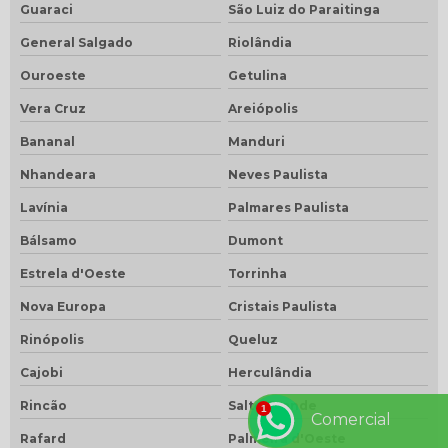
Guaraci
São Luiz do Paraitinga
General Salgado
Riolândia
Ouroeste
Getulina
Vera Cruz
Areiópolis
Bananal
Manduri
Nhandeara
Neves Paulista
Lavínia
Palmares Paulista
Bálsamo
Dumont
Estrela d'Oeste
Torrinha
Nova Europa
Cristais Paulista
Rinópolis
Queluz
Cajobi
Herculândia
Rincão
Salto Grande
Comercial
Rafard
Palmeira d'Oeste