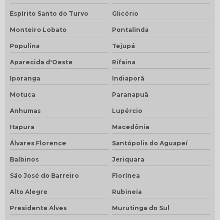
Espírito Santo do Turvo
Glicério
Monteiro Lobato
Pontalinda
Populina
Tejupá
Aparecida d'Oeste
Rifaina
Iporanga
Indiaporã
Motuca
Paranapuã
Anhumas
Lupércio
Itapura
Macedônia
Álvares Florence
Santópolis do Aguapeí
Balbinos
Jeriquara
São José do Barreiro
Florínea
Alto Alegre
Rubineia
Presidente Alves
Murutinga do Sul