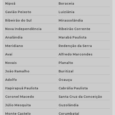
Nipoã
Boraceia
Gavião Peixoto
Luiziânia
Ribeirão do Sul
Mirassolândia
Nova Independência
Ribeirão Corrente
Analândia
Marabá Paulista
Meridiano
Redenção da Serra
Avaí
Alfredo Marcondes
Novais
Planalto
João Ramalho
Buritizal
Adolfo
Ocauçu
Itapirapuã Paulista
Cabrália Paulista
Coronel Macedo
Santa Cruz da Conceição
Júlio Mesquita
Guzolândia
Monte Castelo
Corumbataí