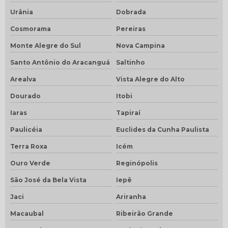
Urânia
Dobrada
Cosmorama
Pereiras
Monte Alegre do Sul
Nova Campina
Santo Antônio do Aracanguá
Saltinho
Arealva
Vista Alegre do Alto
Dourado
Itobi
Iaras
Tapiraí
Paulicéia
Euclides da Cunha Paulista
Terra Roxa
Icém
Ouro Verde
Reginópolis
São José da Bela Vista
Iepê
Jaci
Ariranha
Macaubal
Ribeirão Grande