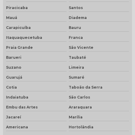
Piracicaba
Santos
Mauá
Diadema
Carapicuíba
Bauru
Itaquaquecetuba
Franca
Praia Grande
São Vicente
Barueri
Taubaté
Suzano
Limeira
Guarujá
Sumaré
Cotia
Taboão da Serra
Indaiatuba
São Carlos
Embu das Artes
Araraquara
Jacareí
Marília
Americana
Hortolândia