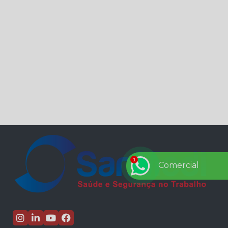
quanto à segurança do trabalho
5 de setembro – Dia da Amazônia
5 dicas de comportamento seguro no ambiente de
trabalho
5 Dicas de para prevenção de acidentes de trabalho
na sua empresa
7 de setembro – Independência do Brasil
7 dicas para driblar a crise
7 dúvidas respondidas sobre eSocial.
7 lições de Henry Ford para todo empresário
8 de setembro - Dia Mundial da Alfabetização
8 PASSOS PARA PREVENIR O CORONAVÍRUS NA
SUA EMPRESA
Comercial
A Economia que os EPI’s geram para sua empresa.
A ergonomia nas empresas
A importância da inclusão de pessoas com
deficiência no mercado de trabalho