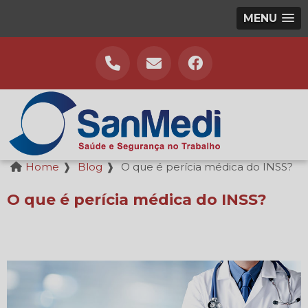
MENU
Home
❱
Blog
❱
O que é perícia médica do INSS?
O que é perícia médica do INSS?