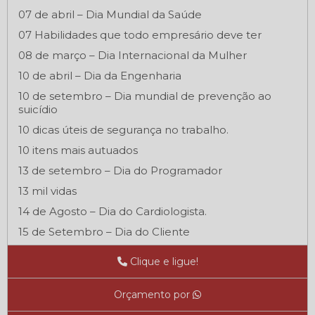
07 de abril – Dia Mundial da Saúde
07 Habilidades que todo empresário deve ter
08 de março – Dia Internacional da Mulher
10 de abril – Dia da Engenharia
10 de setembro – Dia mundial de prevenção ao
suicídio
10 dicas úteis de segurança no trabalho.
10 itens mais autuados
13 de setembro – Dia do Programador
13 mil vidas
14 de Agosto – Dia do Cardiologista.
15 de Setembro – Dia do Cliente
16 de setembro – Dia Internacional da Preservação
Clique e ligue!
da Camada de Ozônio
18 de Outubro - Dia do Médico
Orçamento por
18 de Outubro – Dia do Médico