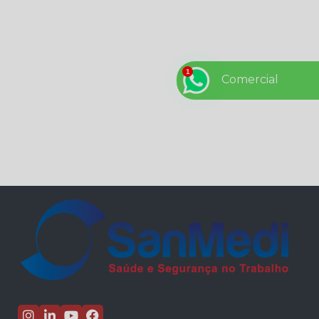
quanto à segurança do trabalho
5 de setembro – Dia da Amazônia
5 dicas de comportamento seguro no ambiente de
trabalho
Comercial
5 Dicas de para prevenção de acidentes de trabalho
na sua empresa
7 de setembro – Independência do Brasil
7 dicas para driblar a crise
7 dúvidas respondidas sobre eSocial.
7 lições de Henry Ford para todo empresário
8 de setembro - Dia Mundial da Alfabetização
8 PASSOS PARA PREVENIR O CORONAVÍRUS NA
SUA EMPRESA
A Economia que os EPI’s geram para sua empresa.
A ergonomia nas empresas
A importância da inclusão de pessoas com
deficiência no mercado de trabalho