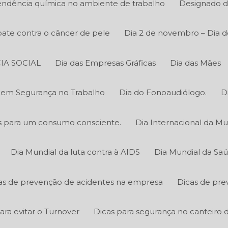
ndência química no ambiente de trabalho
Designado d
ate contra o câncer de pele
Dia 2 de novembro – Dia d
IA SOCIAL
Dia das Empresas Gráficas
Dia das Mães
o em Segurança no Trabalho
Dia do Fonoaudiólogo.
D
cas para um consumo consciente.
Dia Internacional da Mu
Dia Mundial da luta contra à AIDS
Dia Mundial da Sa
as de prevenção de acidentes na empresa
Dicas de pre
ara evitar o Turnover
Dicas para segurança no canteiro 