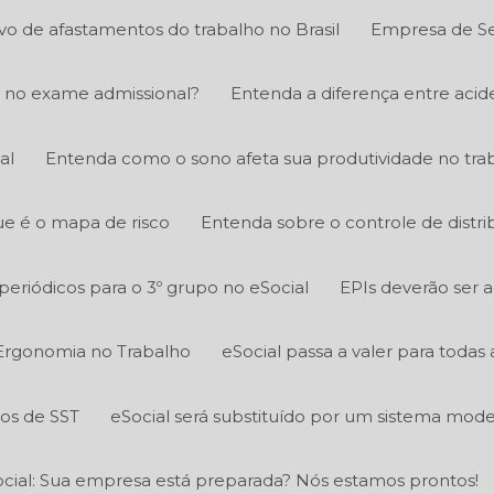
ivo de afastamentos do trabalho no Brasil
Empresa de Se
 no exame admissional?
Entenda a diferença entre acid
al
Entenda como o sono afeta sua produtividade no tra
e é o mapa de risco
Entenda sobre o controle de distri
eriódicos para o 3º grupo no eSocial
EPIs deverão ser 
Ergonomia no Trabalho
eSocial passa a valer para todas
tos de SST
eSocial será substituído por um sistema mod
cial: Sua empresa está preparada? Nós estamos prontos!