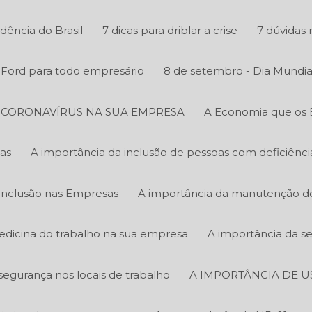
ência do Brasil
7 dicas para driblar a crise
7 dúvidas 
y Ford para todo empresário
8 de setembro - Dia Mundia
O CORONAVÍRUS NA SUA EMPRESA
A Economia que os 
as
A importância da inclusão de pessoas com deficiênc
Inclusão nas Empresas
A importância da manutenção de 
edicina do trabalho na sua empresa
A importância da s
segurança nos locais de trabalho
A IMPORTÂNCIA DE U