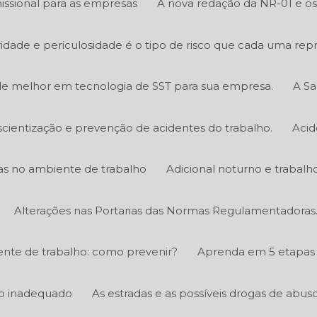
ssional para as empresas
A nova redação da NR-01 e os 
bridade e periculosidade é o tipo de risco que cada uma rep
e melhor em tecnologia de SST para sua empresa.
A Sa
scientização e prevenção de acidentes do trabalho.
Acid
icas no ambiente de trabalho
Adicional noturno e trabalh
Alterações nas Portarias das Normas Regulamentadoras
nte de trabalho: como prevenir?
Aprenda em 5 etapas 
ico inadequado
As estradas e as possíveis drogas de abus