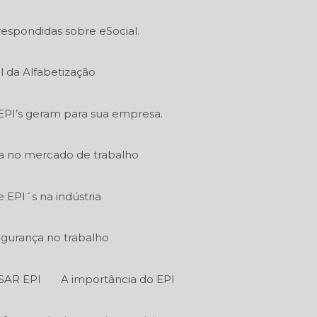
respondidas sobre eSocial.
l da Alfabetização
EPI’s geram para sua empresa.
ia no mercado de trabalho
EPI´s na indústria
egurança no trabalho
SAR EPI
A importância do EPI