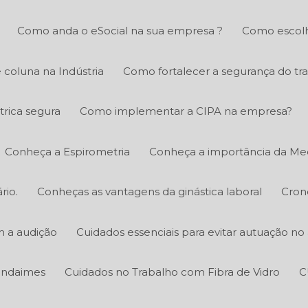
Como anda o eSocial na sua empresa ?
Como escolh
 coluna na Indústria
Como fortalecer a segurança do tr
trica segura
Como implementar a CIPA na empresa?
Conheça a Espirometria
Conheça a importância da Med
rio.
Conheças as vantagens da ginástica laboral
Cron
m a audição
Cuidados essenciais para evitar autuação n
 andaimes
Cuidados no Trabalho com Fibra de Vidro
C