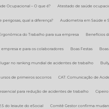
úde Ocupacional – O que é?
Atestado de saúde ocupacio
e perigosas, qual a diferença?
Audiometria em Saúde e 
 Ergonômica do Trabalho para sua empresa
Benefícios d
a empresa e para os colaboradores
Boas Festas
Boas 
º lugar no ranking mundial de acidentes de trabalho
Bull
ursos de primeiros socorros
CAT: Comunicação de Acide
essencial para redução de acidentes de trabalho
Cipeiro
.5 do leiaute do eSocial
Comitê Gestor confirma mudanç