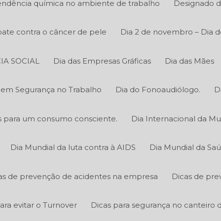
ndência química no ambiente de trabalho
Designado d
ate contra o câncer de pele
Dia 2 de novembro – Dia d
IA SOCIAL
Dia das Empresas Gráficas
Dia das Mães
o em Segurança no Trabalho
Dia do Fonoaudiólogo.
D
cas para um consumo consciente.
Dia Internacional da Mu
Dia Mundial da luta contra à AIDS
Dia Mundial da Sa
as de prevenção de acidentes na empresa
Dicas de pre
ara evitar o Turnover
Dicas para segurança no canteiro 