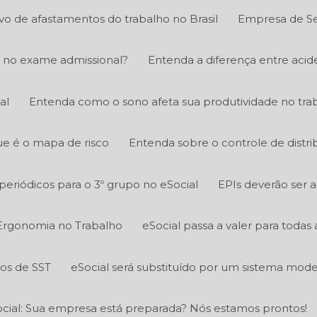
ivo de afastamentos do trabalho no Brasil
Empresa de Se
 no exame admissional?
Entenda a diferença entre acid
al
Entenda como o sono afeta sua produtividade no tra
e é o mapa de risco
Entenda sobre o controle de distri
eriódicos para o 3º grupo no eSocial
EPIs deverão ser 
Ergonomia no Trabalho
eSocial passa a valer para todas
tos de SST
eSocial será substituído por um sistema mod
cial: Sua empresa está preparada? Nós estamos prontos!