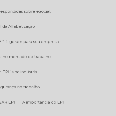
respondidas sobre eSocial.
l da Alfabetização
EPI’s geram para sua empresa.
ia no mercado de trabalho
EPI´s na indústria
egurança no trabalho
SAR EPI
A importância do EPI