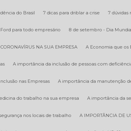
ência do Brasil
7 dicas para driblar a crise
7 dúvidas 
y Ford para todo empresário
8 de setembro - Dia Mundia
O CORONAVÍRUS NA SUA EMPRESA
A Economia que os 
as
A importância da inclusão de pessoas com deficiênc
Inclusão nas Empresas
A importância da manutenção de 
edicina do trabalho na sua empresa
A importância da s
segurança nos locais de trabalho
A IMPORTÂNCIA DE U