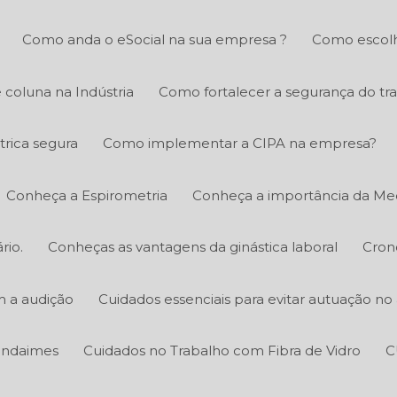
Como anda o eSocial na sua empresa ?
Como escolh
 coluna na Indústria
Como fortalecer a segurança do tr
trica segura
Como implementar a CIPA na empresa?
Conheça a Espirometria
Conheça a importância da Med
rio.
Conheças as vantagens da ginástica laboral
Cron
m a audição
Cuidados essenciais para evitar autuação n
 andaimes
Cuidados no Trabalho com Fibra de Vidro
C