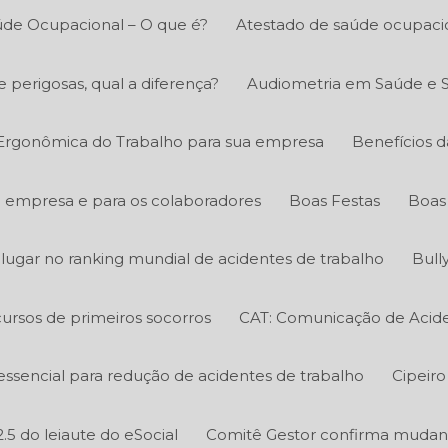
úde Ocupacional – O que é?
Atestado de saúde ocupacio
e perigosas, qual a diferença?
Audiometria em Saúde e 
 Ergonômica do Trabalho para sua empresa
Benefícios d
a empresa e para os colaboradores
Boas Festas
Boas 
º lugar no ranking mundial de acidentes de trabalho
Bull
ursos de primeiros socorros
CAT: Comunicação de Acide
essencial para redução de acidentes de trabalho
Cipeiro
.5 do leiaute do eSocial
Comitê Gestor confirma mudanç