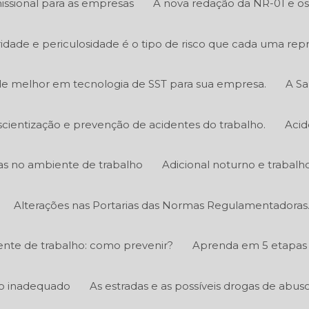
ssional para as empresas
A nova redação da NR-01 e os 
bridade e periculosidade é o tipo de risco que cada uma rep
e melhor em tecnologia de SST para sua empresa.
A Sa
scientização e prevenção de acidentes do trabalho.
Acid
icas no ambiente de trabalho
Adicional noturno e trabalh
Alterações nas Portarias das Normas Regulamentadoras
nte de trabalho: como prevenir?
Aprenda em 5 etapas 
ico inadequado
As estradas e as possíveis drogas de abus