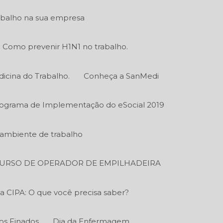
abalho na sua empresa
Como prevenir H1N1 no trabalho.
icina do Trabalho.
Conheça a SanMedi
ograma de Implementação do eSocial 2019
o ambiente de trabalho
URSO DE OPERADOR DE EMPILHADEIRA
a CIPA: O que você precisa saber?
os Finados
Dia da Enfermagem.