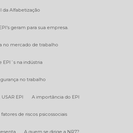
l da Alfabetização
EPI’s geram para sua empresa.
ia no mercado de trabalho
EPI´s na indústria
egurança no trabalho
 USAR EPI
A importância do EPI
fatores de riscos psicossociais
resenta
A quem se dirige a NR7?