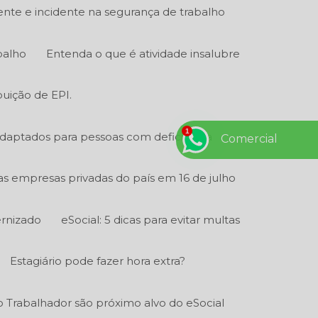
ente e incidente na segurança de trabalho
balho
Entenda o que é atividade insalubre
buição de EPI.
adaptados para pessoas com deficiência
Comercial
 as empresas privadas do país em 16 de julho
ernizado
eSocial: 5 dicas para evitar multas
Estagiário pode fazer hora extra?
 Trabalhador são próximo alvo do eSocial