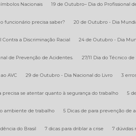
Símbolos Nacionais
19 de Outubro– Dia do Profissional 
 o funcionário precisa saber?
20 de Outubro - Dia Mundi
l Contra a Discriminação Racial
24 de Outubro - Dia Mun
onal de Prevenção de Acidentes.
27/11 Dia do Técnico d
 ao AVC
29 de Outubro - Dia Nacional do Livro
3 erro
precisa se atentar quanto à segurança do trabalho
5 d
o ambiente de trabalho
5 Dicas de para prevenção de 
ência do Brasil
7 dicas para driblar a crise
7 dúvidas 