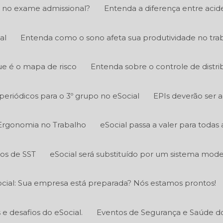
 no exame admissional?
Entenda a diferença entre acid
al
Entenda como o sono afeta sua produtividade no tra
e é o mapa de risco
Entenda sobre o controle de distri
eriódicos para o 3º grupo no eSocial
EPIs deverão ser 
Ergonomia no Trabalho
eSocial passa a valer para todas
tos de SST
eSocial será substituído por um sistema mod
cial: Sua empresa está preparada? Nós estamos prontos!
 desafios do eSocial.
Eventos de Segurança e Saúde do