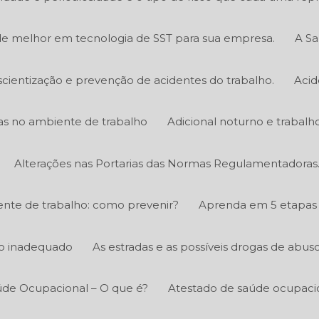
e melhor em tecnologia de SST para sua empresa.
A Sa
scientização e prevenção de acidentes do trabalho.
Acid
icas no ambiente de trabalho
Adicional noturno e trabalh
Alterações nas Portarias das Normas Regulamentadoras
nte de trabalho: como prevenir?
Aprenda em 5 etapas 
ico inadequado
As estradas e as possíveis drogas de abus
úde Ocupacional – O que é?
Atestado de saúde ocupacio