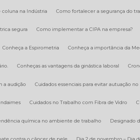
 coluna na Indústria
Como fortalecer a segurança do tr
trica segura
Como implementar a CIPA na empresa?
Conheça a Espirometria
Conheça a importância da Med
rio.
Conheças as vantagens da ginástica laboral
Cron
m a audição
Cuidados essenciais para evitar autuação n
 andaimes
Cuidados no Trabalho com Fibra de Vidro
C
ndência química no ambiente de trabalho
Designado d
ate contra o câncer de pele
Dia 2 de novembro – Dia d