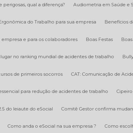
e perigosas, qual a diferença?
Audiometria em Saúde e 
 Ergonômica do Trabalho para sua empresa
Benefícios d
a empresa e para os colaboradores
Boas Festas
Boas 
º lugar no ranking mundial de acidentes de trabalho
Bull
ursos de primeiros socorros
CAT: Comunicação de Acide
essencial para redução de acidentes de trabalho
Cipeiro
.5 do leiaute do eSocial
Comitê Gestor confirma mudanç
Como anda o eSocial na sua empresa ?
Como escolh