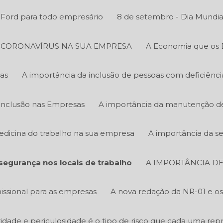
y Ford para todo empresário
8 de setembro - Dia Mundia
O CORONAVÍRUS NA SUA EMPRESA
A Economia que os 
as
A importância da inclusão de pessoas com deficiênc
Inclusão nas Empresas
A importância da manutenção de 
edicina do trabalho na sua empresa
A importância da s
segurança nos locais de trabalho
A IMPORTÂNCIA DE
ssional para as empresas
A nova redação da NR-01 e os 
bridade e periculosidade é o tipo de risco que cada uma rep