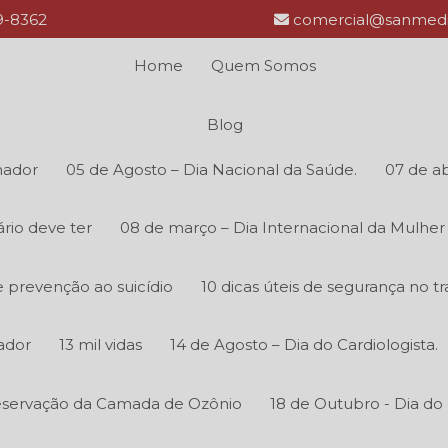
69-8362
comercial@sanmedi
Home
Quem Somos
Blog
hador
05 de Agosto – Dia Nacional da Saúde.
07 de ab
rio deve ter
08 de março – Dia Internacional da Mulher
 prevenção ao suicídio
10 dicas úteis de segurança no tr
ador
13 mil vidas
14 de Agosto – Dia do Cardiologista.
reservação da Camada de Ozônio
18 de Outubro - Dia do