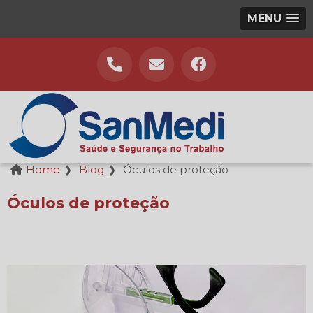
MENU
Home
❱
Blog
❱
Óculos de proteção
Óculos de proteção