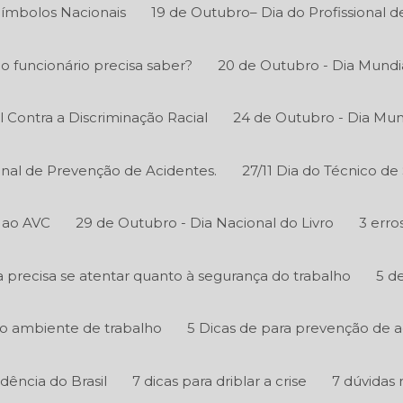
Símbolos Nacionais
19 de Outubro– Dia do Profissional 
 o funcionário precisa saber?
20 de Outubro - Dia Mundi
l Contra a Discriminação Racial
24 de Outubro - Dia Mun
onal de Prevenção de Acidentes.
27/11 Dia do Técnico d
 ao AVC
29 de Outubro - Dia Nacional do Livro
3 erro
precisa se atentar quanto à segurança do trabalho
5 d
o ambiente de trabalho
5 Dicas de para prevenção de 
ência do Brasil
7 dicas para driblar a crise
7 dúvidas 