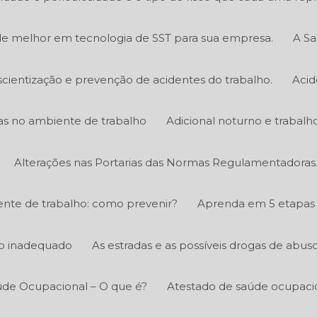
e melhor em tecnologia de SST para sua empresa.
A Sa
scientização e prevenção de acidentes do trabalho.
Acid
icas no ambiente de trabalho
Adicional noturno e trabalh
Alterações nas Portarias das Normas Regulamentadoras
nte de trabalho: como prevenir?
Aprenda em 5 etapas 
ico inadequado
As estradas e as possíveis drogas de abus
úde Ocupacional – O que é?
Atestado de saúde ocupacio