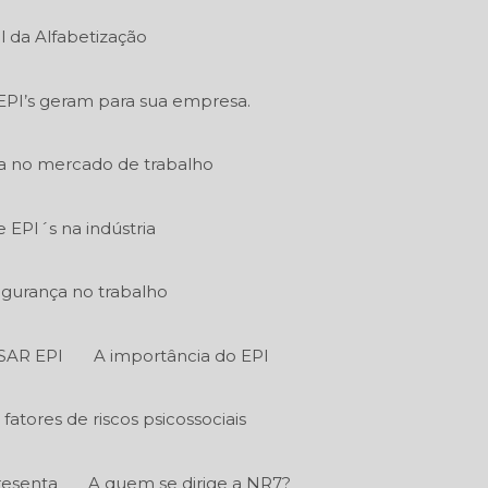
l da Alfabetização
EPI’s geram para sua empresa.
ia no mercado de trabalho
EPI´s na indústria
egurança no trabalho
SAR EPI
A importância do EPI
fatores de riscos psicossociais
resenta
A quem se dirige a NR7?