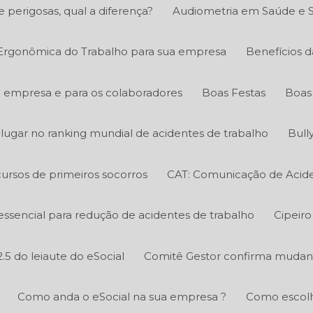
e perigosas, qual a diferença?
Audiometria em Saúde e 
 Ergonômica do Trabalho para sua empresa
Benefícios d
a empresa e para os colaboradores
Boas Festas
Boas 
º lugar no ranking mundial de acidentes de trabalho
Bull
ursos de primeiros socorros
CAT: Comunicação de Acide
essencial para redução de acidentes de trabalho
Cipeiro
.5 do leiaute do eSocial
Comitê Gestor confirma mudanç
Como anda o eSocial na sua empresa ?
Como escolh