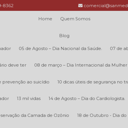
69-8362
comercial@sanmedi
Home
Quem Somos
Blog
hador
05 de Agosto – Dia Nacional da Saúde.
07 de ab
rio deve ter
08 de março – Dia Internacional da Mulher
 prevenção ao suicídio
10 dicas úteis de segurança no tr
ador
13 mil vidas
14 de Agosto – Dia do Cardiologista.
reservação da Camada de Ozônio
18 de Outubro - Dia do