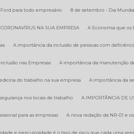
y Ford para todo empresário
8 de setembro - Dia Mundia
O CORONAVÍRUS NA SUA EMPRESA
A Economia que os 
as
A importância da inclusão de pessoas com deficiênc
Inclusão nas Empresas
A importância da manutenção de 
edicina do trabalho na sua empresa
A importância da s
segurança nos locais de trabalho
A IMPORTÂNCIA DE U
ssional para as empresas
A nova redação da NR-01 e os 
bridade e periculosidade é o tipo de risco que cada uma rep