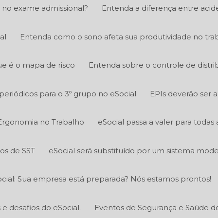
 no exame admissional?
Entenda a diferença entre acid
al
Entenda como o sono afeta sua produtividade no tra
e é o mapa de risco
Entenda sobre o controle de distri
eriódicos para o 3º grupo no eSocial
EPIs deverão ser 
Ergonomia no Trabalho
eSocial passa a valer para todas
tos de SST
eSocial será substituído por um sistema mod
cial: Sua empresa está preparada? Nós estamos prontos!
 desafios do eSocial.
Eventos de Segurança e Saúde do