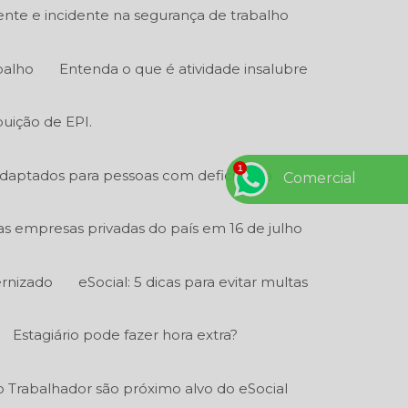
ente e incidente na segurança de trabalho
balho
Entenda o que é atividade insalubre
buição de EPI.
adaptados para pessoas com deficiência
Comercial
 as empresas privadas do país em 16 de julho
ernizado
eSocial: 5 dicas para evitar multas
Estagiário pode fazer hora extra?
 Trabalhador são próximo alvo do eSocial