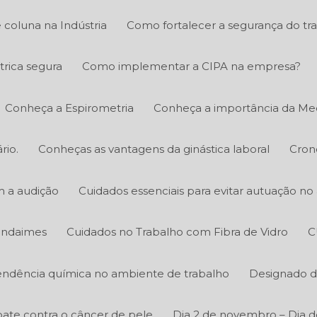
 coluna na Indústria
Como fortalecer a segurança do tr
trica segura
Como implementar a CIPA na empresa?
Conheça a Espirometria
Conheça a importância da Med
rio.
Conheças as vantagens da ginástica laboral
Cron
m a audição
Cuidados essenciais para evitar autuação n
 andaimes
Cuidados no Trabalho com Fibra de Vidro
C
ndência química no ambiente de trabalho
Designado d
ate contra o câncer de pele
Dia 2 de novembro – Dia d