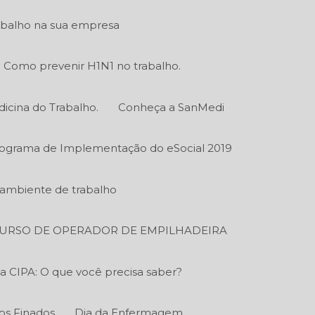
abalho na sua empresa
Como prevenir H1N1 no trabalho.
icina do Trabalho.
Conheça a SanMedi
ograma de Implementação do eSocial 2019
o ambiente de trabalho
URSO DE OPERADOR DE EMPILHADEIRA
a CIPA: O que você precisa saber?
os Finados
Dia da Enfermagem.