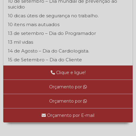
10 de setembro – Dia mundial de prevenção ao
suicídio
10 dicas úteis de segurança no trabalho.
10 itens mais autuados
13 de setembro – Dia do Programador
13 mil vidas
14 de Agosto – Dia do Cardiologista.
15 de Setembro – Dia do Cliente
16 de setembro – Dia Internacional da Preservação
Clique e ligue!
da Camada de Ozônio
18 de Outubro - Dia do Médico
Orçamento por
18 de Outubro – Dia do Médico
18 de setembro – Dia dos Símbolos Nacionais
Orçamento por
19 de Outubro– Dia do Profissional de Tecnologia da
Informação
Orçamento por E-mail
1° Dia de Trabalho: O que o funcionário precisa
saber?