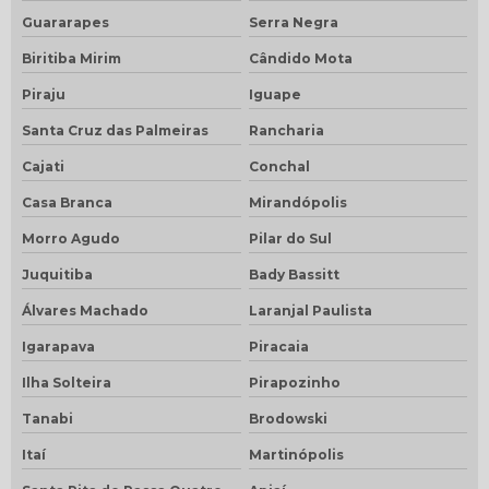
Guararapes
Serra Negra
Biritiba Mirim
Cândido Mota
Piraju
Iguape
Santa Cruz das Palmeiras
Rancharia
Cajati
Conchal
Casa Branca
Mirandópolis
Morro Agudo
Pilar do Sul
Juquitiba
Bady Bassitt
Álvares Machado
Laranjal Paulista
Igarapava
Piracaia
Ilha Solteira
Pirapozinho
Tanabi
Brodowski
Itaí
Martinópolis