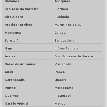
Balbinos
Jeriquara
São José do Barreiro
Florínea
Alto Alegre
Rubineia
Presidente Alves
Murutinga do Sul
Mombuca
Caiabu
Sarutaiá
Sandovalina
Itaju
Inúbia Paulista
Areias
Bom Sucesso de Itararé
Barão de Antonina
Mariápolis
Altair
Itaoca
Suzanápolis
Quadra
Pongaí
Marapoama
Queiroz
Piquerobi
Gastão Vidigal
Magda