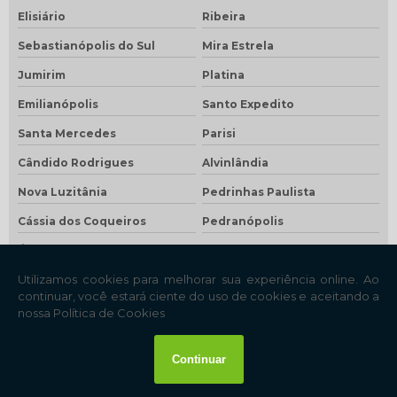
Elisiário
Ribeira
Sebastianópolis do Sul
Mira Estrela
Jumirim
Platina
Emilianópolis
Santo Expedito
Santa Mercedes
Parisi
Cândido Rodrigues
Alvinlândia
Nova Luzitânia
Pedrinhas Paulista
Cássia dos Coqueiros
Pedranópolis
Águas de São Pedro
Gabriel Monteiro
Floreal
Santa Rita d'Oeste
Borebi
Estrela do Norte
Rubiácea
Zacarias
Lutécia
Nantes
Taquaral
Bento de Abreu