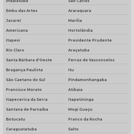
Indaiatuba
São Carlos
Embu das Artes
Araraquara
Jacareí
Marília
Americana
Hortolândia
Itapevi
Presidente Prudente
Rio Claro
Araçatuba
Santa Bárbara d'Oeste
Ferraz de Vasconcelos
Bragança Paulista
Itu
São Caetano do Sul
Pindamonhangaba
Francisco Morato
Atibaia
Itapecerica da Serra
Itapetininga
Santana de Parnaíba
Mogi Guaçu
Botucatu
Franco da Rocha
Caraguatatuba
Salto