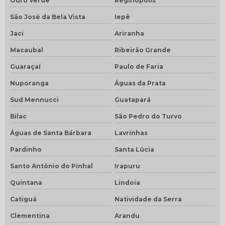
Ouro Verde
Reginópolis
São José da Bela Vista
Iepê
Jaci
Ariranha
Macaubal
Ribeirão Grande
Guaraçaí
Paulo de Faria
Nuporanga
Águas da Prata
Sud Mennucci
Guatapará
Bilac
São Pedro do Turvo
Águas de Santa Bárbara
Lavrinhas
Pardinho
Santa Lúcia
Santo Antônio do Pinhal
Irapuru
Quintana
Lindoia
Catiguá
Natividade da Serra
Clementina
Arandu