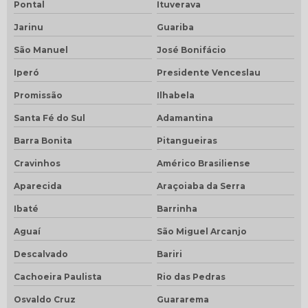
Pontal
Ituverava
Jarinu
Guariba
São Manuel
José Bonifácio
Iperó
Presidente Venceslau
Promissão
Ilhabela
Santa Fé do Sul
Adamantina
Barra Bonita
Pitangueiras
Cravinhos
Américo Brasiliense
Aparecida
Araçoiaba da Serra
Ibaté
Barrinha
Aguaí
São Miguel Arcanjo
Descalvado
Bariri
Cachoeira Paulista
Rio das Pedras
Osvaldo Cruz
Guararema