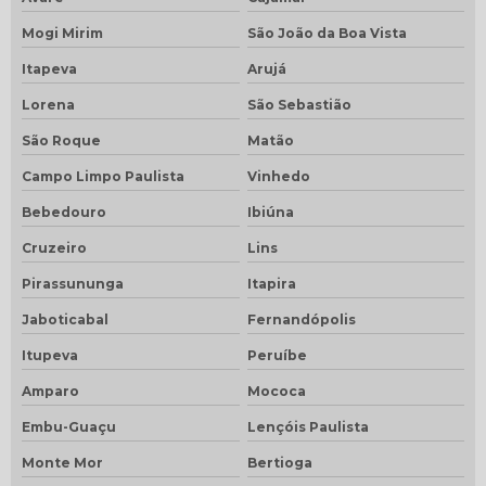
Mogi Mirim
São João da Boa Vista
Itapeva
Arujá
Lorena
São Sebastião
São Roque
Matão
Campo Limpo Paulista
Vinhedo
Bebedouro
Ibiúna
Cruzeiro
Lins
Pirassununga
Itapira
Jaboticabal
Fernandópolis
Itupeva
Peruíbe
Amparo
Mococa
Embu-Guaçu
Lençóis Paulista
Monte Mor
Bertioga