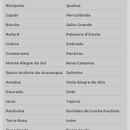
Rinópolis
Queluz
Cajobi
Herculândia
Rincão
Salto Grande
Rafard
Palmeira d'Oeste
Urânia
Dobrada
Cosmorama
Pereiras
Monte Alegre do Sul
Nova Campina
Santo Antônio do Aracanguá
Saltinho
Arealva
Vista Alegre do Alto
Dourado
Itobi
Iaras
Tapiraí
Paulicéia
Euclides da Cunha Paulista
Terra Roxa
Icém