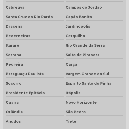
Cabreúva
Campos do Jordão
Santa Cruz do Rio Pardo
Capão Bonito
Dracena
Jardinópolis
Pederneiras
Cerquilho
Itararé
Rio Grande da Serra
Serrana
Salto de Pirapora
Pedreira
Garça
Paraguaçu Paulista
Vargem Grande do Sul
Socorro
Espírito Santo do Pinhal
Presidente Epitácio
Itápolis
Guaíra
Novo Horizonte
Orlândia
São Pedro
Agudos
Tietê