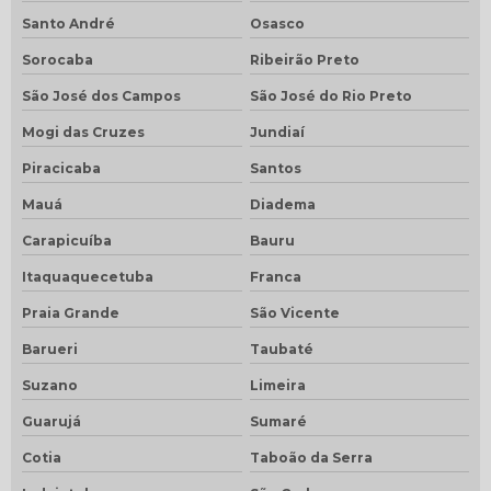
Santo André
Osasco
Sorocaba
Ribeirão Preto
São José dos Campos
São José do Rio Preto
Mogi das Cruzes
Jundiaí
Piracicaba
Santos
Mauá
Diadema
Carapicuíba
Bauru
Itaquaquecetuba
Franca
Praia Grande
São Vicente
Barueri
Taubaté
Suzano
Limeira
Guarujá
Sumaré
Cotia
Taboão da Serra