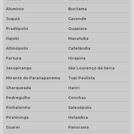
Alumínio
Buritama
Juquiá
Caconde
Pradópolis
Guapiara
Itajobi
Macatuba
Altinópolis
Cafelândia
Fartura
Itirapina
Jacupiranga
São Lourenço da Serra
Mirante do Paranapanema
Tupi Paulista
Charqueada
Itariri
Pedregulho
Conchas
Pinhalzinho
Salesópolis
Piratininga
Holambra
Guareí
Panorama