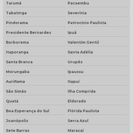
Tarumã
Pacaembu
Tabatinga
Severínia
Pindorama
Patrocínio Paulista
Presidente Bernardes
Ipuã
Borborema
Valentim Gentil
Itaporanga
Santa Adélia
Santa Branca
Urupês
Morungaba
Ipaussu
Auriflama
Itapuí
São Simão
Ilha Comprida
Quatá
Eldorado
Boa Esperança do Sul
Flórida Paulista
Joanópolis
Serra Azul
Sete Barras
Maracaí