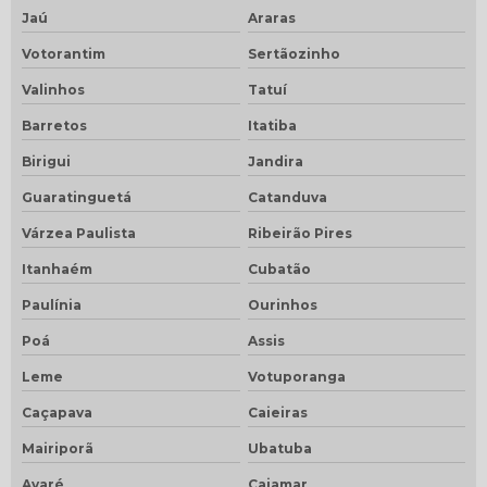
Jaú
Araras
Votorantim
Sertãozinho
Valinhos
Tatuí
Barretos
Itatiba
Birigui
Jandira
Guaratinguetá
Catanduva
Várzea Paulista
Ribeirão Pires
Itanhaém
Cubatão
Paulínia
Ourinhos
Poá
Assis
Leme
Votuporanga
Caçapava
Caieiras
Mairiporã
Ubatuba
Avaré
Cajamar