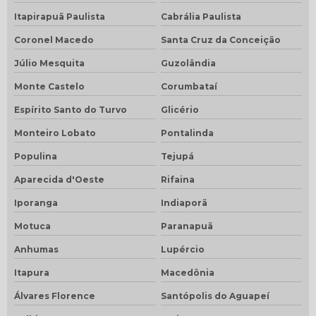
Itapirapuã Paulista
Cabrália Paulista
Coronel Macedo
Santa Cruz da Conceição
Júlio Mesquita
Guzolândia
Monte Castelo
Corumbataí
Espírito Santo do Turvo
Glicério
Monteiro Lobato
Pontalinda
Populina
Tejupá
Aparecida d'Oeste
Rifaina
Iporanga
Indiaporã
Motuca
Paranapuã
Anhumas
Lupércio
Itapura
Macedônia
Álvares Florence
Santópolis do Aguapeí