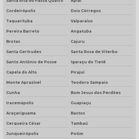
Santa Rita do Passa Quatro
Apiaí
Cordeirópolis
Dois Córregos
Taquarituba
Valparaíso
Pereira Barreto
Angatuba
Brotas
Cajuru
Santa Gertrudes
Santa Rosa de Viterbo
Santo Antônio de Posse
Igaraçu do Tietê
Capela do Alto
Pirajuí
Monte Aprazível
Teodoro Sampaio
Cunha
Bom Jesus dos Perdões
Iracemápolis
Guapiaçu
Araçariguama
Bastos
Cerqueira César
Tambaú
Junqueirópolis
Potim