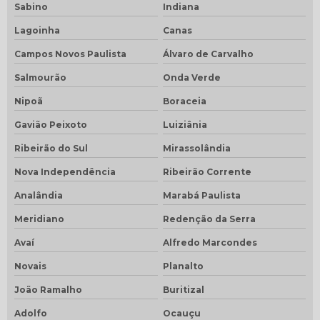
Sabino
Indiana
Lagoinha
Canas
Campos Novos Paulista
Álvaro de Carvalho
Salmourão
Onda Verde
Nipoã
Boraceia
Gavião Peixoto
Luiziânia
Ribeirão do Sul
Mirassolândia
Nova Independência
Ribeirão Corrente
Analândia
Marabá Paulista
Meridiano
Redenção da Serra
Avaí
Alfredo Marcondes
Novais
Planalto
João Ramalho
Buritizal
Adolfo
Ocauçu