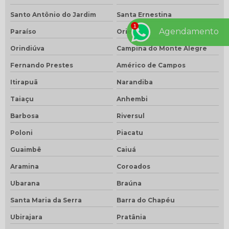
Santo Antônio do Jardim
Santa Ernestina
Agendamento
Paraíso
Oriente
Orindiúva
Campina do Monte Alegre
Fernando Prestes
Américo de Campos
Itirapuã
Narandiba
Taiaçu
Anhembi
Barbosa
Riversul
Poloni
Piacatu
Guaimbê
Caiuá
Aramina
Coroados
Ubarana
Braúna
Santa Maria da Serra
Barra do Chapéu
Ubirajara
Pratânia