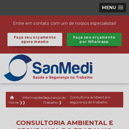
MENU
Entre em contato com um de nossos especialistas!
Faça seu orçamento
Faça seu orçamento
agora mesmo
por Whatsapp
Informações
Segurança do
Consultoria ambiental e
segurança do trabalho
Home ❱
❱
Trabalho ❱
CONSULTORIA AMBIENTAL E