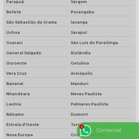
Parapuã
Vargem
Bofete
Porangaba
São Sebastião da Grama
Iacanga
Uchoa
Sarapuí
Guaraci
São Luiz do Paraitinga
General Salgado
Riolândia
Ouroeste
Getulina
Vera Cruz
Areiópolis
Bananal
Manduri
Nhandeara
Neves Paulista
Lavínia
Palmares Paulista
Bálsamo
Dumont
Estrela d'Oeste
Torrinha
Comercial
Nova Europa
Cristais Paulista