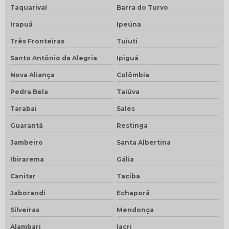
Taquarivaí
Barra do Turvo
Irapuã
Ipeúna
Três Fronteiras
Tuiuti
Santo Antônio da Alegria
Ipiguá
Nova Aliança
Colômbia
Pedra Bela
Taiúva
Tarabai
Sales
Guarantã
Restinga
Jambeiro
Santa Albertina
Ibirarema
Gália
Canitar
Taciba
Jaborandi
Echaporã
Silveiras
Mendonça
Alambari
Iacri