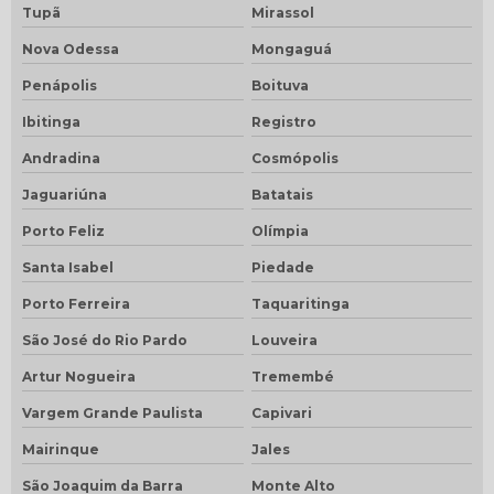
Tupã
Mirassol
Nova Odessa
Mongaguá
Penápolis
Boituva
Ibitinga
Registro
Andradina
Cosmópolis
Jaguariúna
Batatais
Porto Feliz
Olímpia
Santa Isabel
Piedade
Porto Ferreira
Taquaritinga
São José do Rio Pardo
Louveira
Artur Nogueira
Tremembé
Vargem Grande Paulista
Capivari
Mairinque
Jales
São Joaquim da Barra
Monte Alto