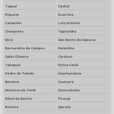
Taguaí
Cedral
Piquete
Duartina
Cananéia
Luiz Antônio
Chavantes
Tapiratiba
Ibirá
São Bento do Sapucaí
Bernardino de Campos
Palestina
Sales Oliveira
Cardoso
Tabapuã
Estiva Gerbi
Pedro de Toledo
Avanhandava
Bocaina
Guaiçara
Mineiros do Tietê
Divinolândia
Ribeirão Bonito
Pirangi
Roseira
Igaratá