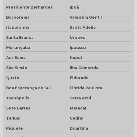
Presidente Bernardes
Ipuã
Borborema
Valentim Gentil
Itaporanga
Santa Adélia
Santa Branca
Urupês
Morungaba
Ipaussu
Auriflama
Itapuí
São Simão
Ilha Comprida
Quatá
Eldorado
Boa Esperança do Sul
Flórida Paulista
Joanópolis
Serra Azul
Sete Barras
Maracaí
Taguaí
Cedral
Piquete
Duartina