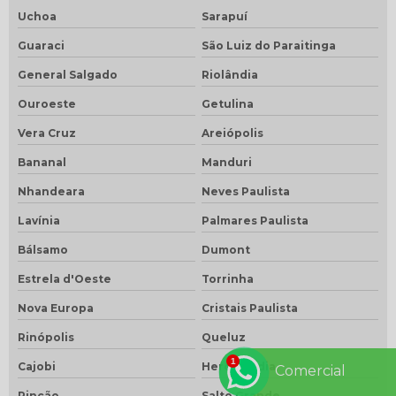
Uchoa
Sarapuí
Guaraci
São Luiz do Paraitinga
General Salgado
Riolândia
Ouroeste
Getulina
Vera Cruz
Areiópolis
Bananal
Manduri
Nhandeara
Neves Paulista
Lavínia
Palmares Paulista
Bálsamo
Dumont
Estrela d'Oeste
Torrinha
Nova Europa
Cristais Paulista
Rinópolis
Queluz
Cajobi
Herculândia
Comercial
Rincão
Salto Grande