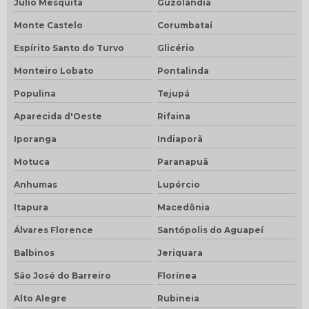
Júlio Mesquita
Guzolândia
Monte Castelo
Corumbataí
Espírito Santo do Turvo
Glicério
Monteiro Lobato
Pontalinda
Populina
Tejupá
Aparecida d'Oeste
Rifaina
Iporanga
Indiaporã
Motuca
Paranapuã
Anhumas
Lupércio
Itapura
Macedônia
Álvares Florence
Santópolis do Aguapeí
Balbinos
Jeriquara
São José do Barreiro
Florínea
Alto Alegre
Rubineia