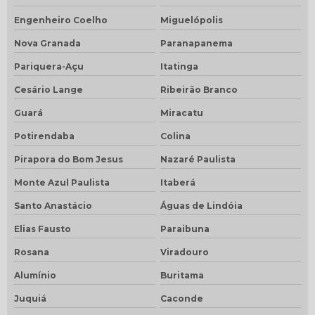
Engenheiro Coelho
Miguelópolis
Nova Granada
Paranapanema
Pariquera-Açu
Itatinga
Cesário Lange
Ribeirão Branco
Guará
Miracatu
Potirendaba
Colina
Pirapora do Bom Jesus
Nazaré Paulista
Monte Azul Paulista
Itaberá
Santo Anastácio
Águas de Lindóia
Elias Fausto
Paraibuna
Rosana
Viradouro
Alumínio
Buritama
Juquiá
Caconde