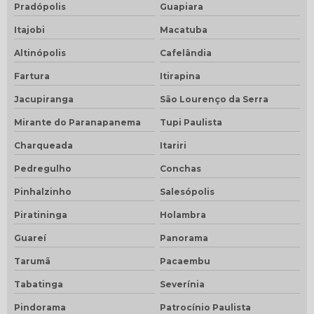
Pradópolis
Guapiara
Itajobi
Macatuba
Altinópolis
Cafelândia
Fartura
Itirapina
Jacupiranga
São Lourenço da Serra
Mirante do Paranapanema
Tupi Paulista
Charqueada
Itariri
Pedregulho
Conchas
Pinhalzinho
Salesópolis
Piratininga
Holambra
Guareí
Panorama
Tarumã
Pacaembu
Tabatinga
Severínia
Pindorama
Patrocínio Paulista