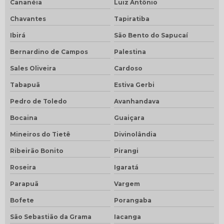
Cananéia
Luiz Antônio
Chavantes
Tapiratiba
Ibirá
São Bento do Sapucaí
Bernardino de Campos
Palestina
Sales Oliveira
Cardoso
Tabapuã
Estiva Gerbi
Pedro de Toledo
Avanhandava
Bocaina
Guaiçara
Mineiros do Tietê
Divinolândia
Ribeirão Bonito
Pirangi
Roseira
Igaratá
Parapuã
Vargem
Bofete
Porangaba
São Sebastião da Grama
Iacanga