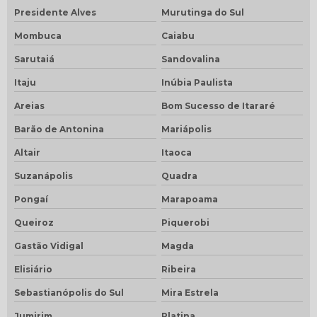
Presidente Alves
Murutinga do Sul
Mombuca
Caiabu
Sarutaiá
Sandovalina
Itaju
Inúbia Paulista
Areias
Bom Sucesso de Itararé
Barão de Antonina
Mariápolis
Altair
Itaoca
Suzanápolis
Quadra
Pongaí
Marapoama
Queiroz
Piquerobi
Gastão Vidigal
Magda
Elisiário
Ribeira
Sebastianópolis do Sul
Mira Estrela
Jumirim
Platina