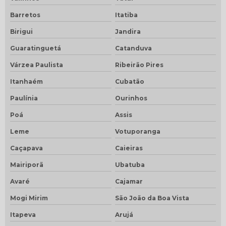
Barretos
Itatiba
Birigui
Jandira
Guaratinguetá
Catanduva
Várzea Paulista
Ribeirão Pires
Itanhaém
Cubatão
Paulínia
Ourinhos
Poá
Assis
Leme
Votuporanga
Caçapava
Caieiras
Mairiporã
Ubatuba
Avaré
Cajamar
Mogi Mirim
São João da Boa Vista
Itapeva
Arujá