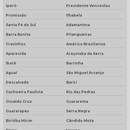
Iperó
Presidente Venceslau
Promissão
Ilhabela
Santa Fé do Sul
Adamantina
Barra Bonita
Pitangueiras
Cravinhos
Américo Brasiliense
Aparecida
Araçoiaba da Serra
Ibaté
Barrinha
Aguaí
São Miguel Arcanjo
Descalvado
Bariri
Cachoeira Paulista
Rio das Pedras
Osvaldo Cruz
Guararema
Guararapes
Serra Negra
Biritiba Mirim
Cândido Mota