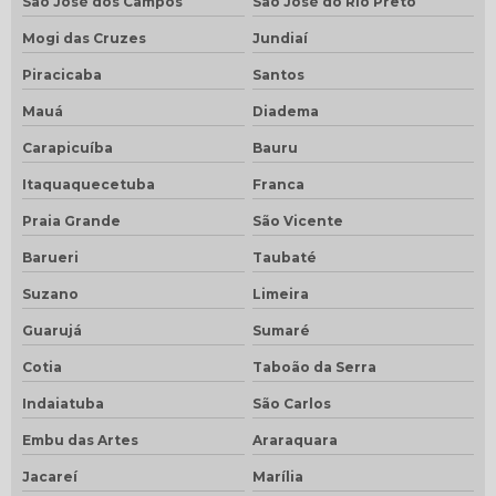
São José dos Campos
São José do Rio Preto
Mogi das Cruzes
Jundiaí
Piracicaba
Santos
Mauá
Diadema
Carapicuíba
Bauru
Itaquaquecetuba
Franca
Praia Grande
São Vicente
Barueri
Taubaté
Suzano
Limeira
Guarujá
Sumaré
Cotia
Taboão da Serra
Indaiatuba
São Carlos
Embu das Artes
Araraquara
Jacareí
Marília