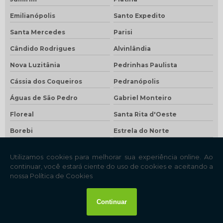
Emilianópolis
Santo Expedito
Santa Mercedes
Parisi
Cândido Rodrigues
Alvinlândia
Nova Luzitânia
Pedrinhas Paulista
Cássia dos Coqueiros
Pedranópolis
Águas de São Pedro
Gabriel Monteiro
Floreal
Santa Rita d'Oeste
Borebi
Estrela do Norte
Rubiácea
Zacarias
Lutécia
Nantes
Taquaral
Bento de Abreu
São Francisco
Santa Clara d'Oeste
São João das Duas Pontes
Pracinha