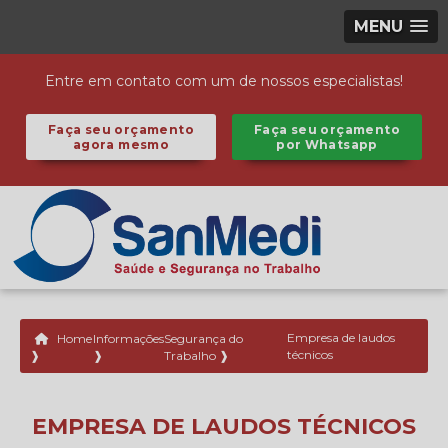
MENU
Entre em contato com um de nossos especialistas!
Faça seu orçamento
Faça seu orçamento
agora mesmo
por Whatsapp
Home
Informações
Segurança do
Empresa de laudos
técnicos
❱
❱
Trabalho ❱
EMPRESA DE LAUDOS TÉCNICOS