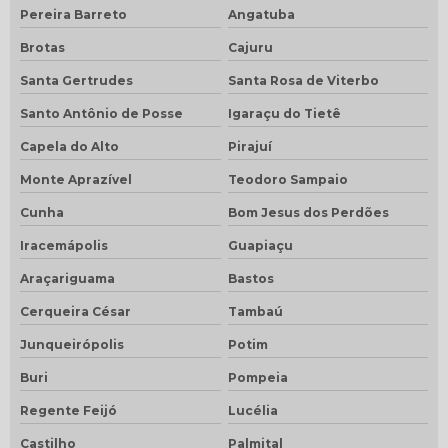
Pereira Barreto
Angatuba
Brotas
Cajuru
Santa Gertrudes
Santa Rosa de Viterbo
Santo Antônio de Posse
Igaraçu do Tietê
Capela do Alto
Pirajuí
Monte Aprazível
Teodoro Sampaio
Cunha
Bom Jesus dos Perdões
Iracemápolis
Guapiaçu
Araçariguama
Bastos
Cerqueira César
Tambaú
Junqueirópolis
Potim
Buri
Pompeia
Regente Feijó
Lucélia
Castilho
Palmital