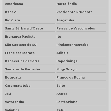
Americana
Hortolândia
Itapevi
Presidente Prudente
Rio Claro
Araçatuba
Santa Bárbara d'Oeste
Ferraz de Vasconcelos
Bragança Paulista
Itu
São Caetano do Sul
Pindamonhangaba
Francisco Morato
Atibaia
Itapecerica da Serra
Itapetininga
Santana de Parnaíba
Mogi Guaçu
Botucatu
Franco da Rocha
Caraguatatuba
Salto
Jaú
Araras
Votorantim
Sertãozinho
Valinhos
Tatuí