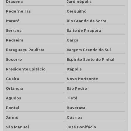
Dracena
Jardinópolis
Pederneiras
Cerquilho
Itararé
Rio Grande da Serra
Serrana
Salto de Pirapora
Pedreira
Garça
Paraguaçu Paulista
Vargem Grande do Sul
Socorro
Espírito Santo do Pinhal
Presidente Epitácio
Itápolis
Guaíra
Novo Horizonte
Orlândia
São Pedro
Agudos
Tietê
Pontal
Ituverava
Jarinu
Guariba
São Manuel
José Bonifácio