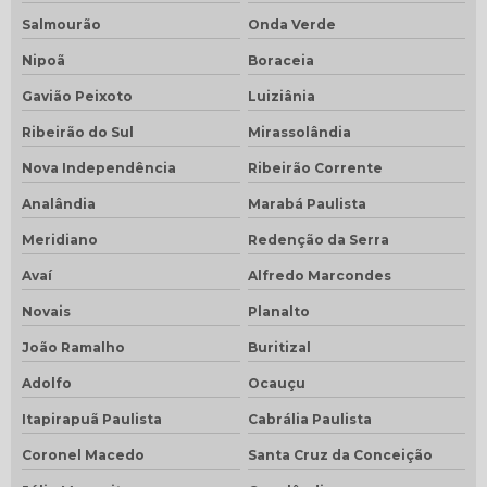
Salmourão
Onda Verde
Nipoã
Boraceia
Gavião Peixoto
Luiziânia
Ribeirão do Sul
Mirassolândia
Nova Independência
Ribeirão Corrente
Analândia
Marabá Paulista
Meridiano
Redenção da Serra
Avaí
Alfredo Marcondes
Novais
Planalto
João Ramalho
Buritizal
Adolfo
Ocauçu
Itapirapuã Paulista
Cabrália Paulista
Coronel Macedo
Santa Cruz da Conceição