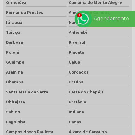
Orindiúva
Campina do Monte Alegre
Fernando Prestes
Américo de Campos
Agendamento
Itirapuã
Narandiba
Taiaçu
Anhembi
Barbosa
Riversul
Poloni
Piacatu
Guaimbê
Caiuá
Aramina
Coroados
Ubarana
Braúna
Santa Maria da Serra
Barra do Chapéu
Ubirajara
Pratânia
Sabino
Indiana
Lagoinha
Canas
Campos Novos Paulista
Álvaro de Carvalho