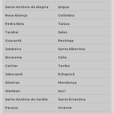
Santo Antônio da Alegria
Ipiguá
Nova Aliança
Colômbia
Pedra Bela
Taiúva
Tarabai
Sales
Guarantã
Restinga
Jambeiro
Santa Albertina
Ibirarema
Gália
Canitar
Taciba
Jaborandi
Echaporã
Silveiras
Mendonça
Alambari
Iacri
Santo Antônio do Jardim
Santa Ernestina
Paraíso
Oriente