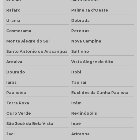
Rafard
Palmeira d'Oeste
Urânia
Dobrada
Cosmorama
Pereiras
Monte Alegre do Sul
Nova Campina
Santo Antônio do Aracanguá
Saltinho
Arealva
Vista Alegre do Alto
Dourado
Itobi
Iaras
Tapiraí
Paulicéia
Euclides da Cunha Paulista
Terra Roxa
Icém
Ouro Verde
Reginópolis
São José da Bela Vista
Iepê
Jaci
Ariranha