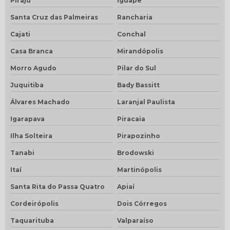
Piraju
Iguape
Santa Cruz das Palmeiras
Rancharia
Cajati
Conchal
Casa Branca
Mirandópolis
Morro Agudo
Pilar do Sul
Juquitiba
Bady Bassitt
Álvares Machado
Laranjal Paulista
Igarapava
Piracaia
Ilha Solteira
Pirapozinho
Tanabi
Brodowski
Itaí
Martinópolis
Santa Rita do Passa Quatro
Apiaí
Cordeirópolis
Dois Córregos
Taquarituba
Valparaíso