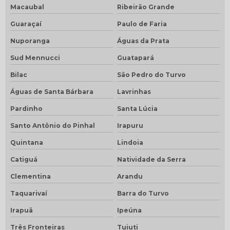
Macaubal
Ribeirão Grande
Guaraçaí
Paulo de Faria
Nuporanga
Águas da Prata
Sud Mennucci
Guatapará
Bilac
São Pedro do Turvo
Águas de Santa Bárbara
Lavrinhas
Pardinho
Santa Lúcia
Santo Antônio do Pinhal
Irapuru
Quintana
Lindoia
Catiguá
Natividade da Serra
Clementina
Arandu
Taquarivaí
Barra do Turvo
Irapuã
Ipeúna
Três Fronteiras
Tuiuti