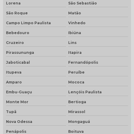
Lorena
São Sebastião
São Roque
Matão
Campo Limpo Paulista
Vinhedo
Bebedouro
Ibiúna
Cruzeiro
Lins
Pirassununga
Itapira
Jaboticabal
Fernandópolis
Itupeva
Peruíbe
Amparo
Mococa
Embu-Guaçu
Lençóis Paulista
Monte Mor
Bertioga
Tupã
Mirassol
Nova Odessa
Mongaguá
Penápolis
Boituva