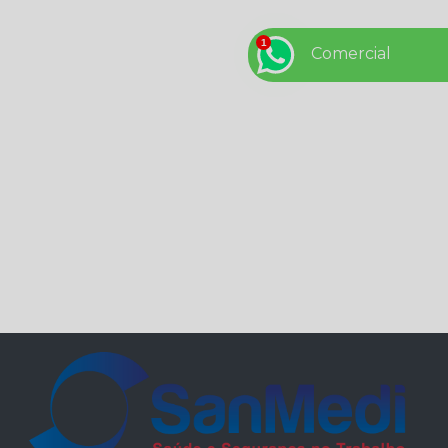
29 de Outubro - Dia Nacional do Livro
3 erros que podem ser fatais para a sua empresa
Comercial
4 medidas que a sua empresa precisa se atentar
quanto à segurança do trabalho
5 de setembro – Dia da Amazônia
5 dicas de comportamento seguro no ambiente de
trabalho
5 Dicas de para prevenção de acidentes de trabalho
na sua empresa
7 de setembro – Independência do Brasil
7 dicas para driblar a crise
7 dúvidas respondidas sobre eSocial.
7 lições de Henry Ford para todo empresário
8 de setembro - Dia Mundial da Alfabetização
8 PASSOS PARA PREVENIR O CORONAVÍRUS NA
SUA EMPRESA
A Economia que os EPI’s geram para sua empresa.