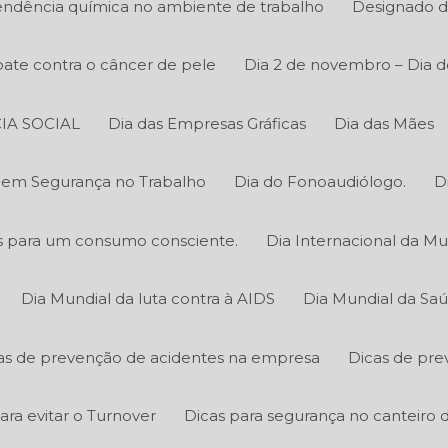
ndência química no ambiente de trabalho
Designado d
ate contra o câncer de pele
Dia 2 de novembro – Dia d
IA SOCIAL
Dia das Empresas Gráficas
Dia das Mães
o em Segurança no Trabalho
Dia do Fonoaudiólogo.
D
cas para um consumo consciente.
Dia Internacional da Mu
Dia Mundial da luta contra à AIDS
Dia Mundial da Sa
as de prevenção de acidentes na empresa
Dicas de pre
ara evitar o Turnover
Dicas para segurança no canteiro 