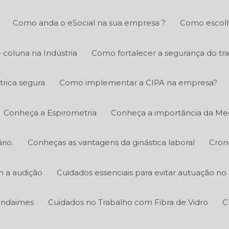
Como anda o eSocial na sua empresa ?
Como escolh
 coluna na Indústria
Como fortalecer a segurança do tr
trica segura
Como implementar a CIPA na empresa?
Conheça a Espirometria
Conheça a importância da Med
rio.
Conheças as vantagens da ginástica laboral
Cron
m a audição
Cuidados essenciais para evitar autuação n
 andaimes
Cuidados no Trabalho com Fibra de Vidro
C