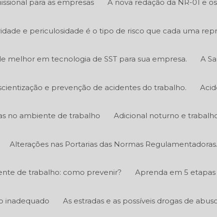
ssional para as empresas
A nova redação da NR-01 e os 
bridade e periculosidade é o tipo de risco que cada uma rep
e melhor em tecnologia de SST para sua empresa.
A Sa
scientização e prevenção de acidentes do trabalho.
Acid
icas no ambiente de trabalho
Adicional noturno e trabalh
Alterações nas Portarias das Normas Regulamentadoras
nte de trabalho: como prevenir?
Aprenda em 5 etapas 
ico inadequado
As estradas e as possíveis drogas de abus