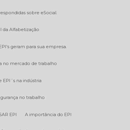
respondidas sobre eSocial.
l da Alfabetização
EPI’s geram para sua empresa.
ia no mercado de trabalho
EPI´s na indústria
egurança no trabalho
SAR EPI
A importância do EPI