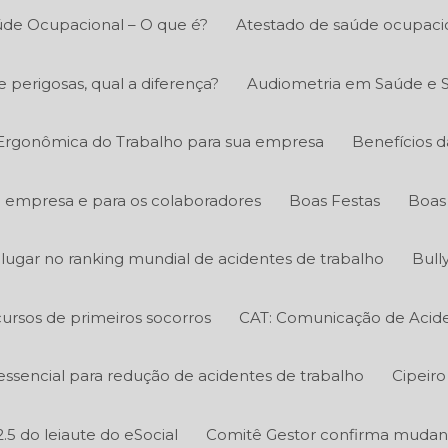
úde Ocupacional – O que é?
Atestado de saúde ocupacio
e perigosas, qual a diferença?
Audiometria em Saúde e 
 Ergonômica do Trabalho para sua empresa
Benefícios d
a empresa e para os colaboradores
Boas Festas
Boas 
º lugar no ranking mundial de acidentes de trabalho
Bull
ursos de primeiros socorros
CAT: Comunicação de Acide
essencial para redução de acidentes de trabalho
Cipeiro
.5 do leiaute do eSocial
Comitê Gestor confirma mudanç