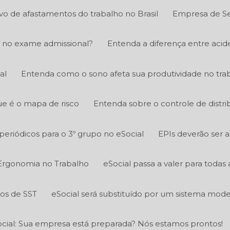
ivo de afastamentos do trabalho no Brasil
Empresa de Se
 no exame admissional?
Entenda a diferença entre acid
al
Entenda como o sono afeta sua produtividade no tra
e é o mapa de risco
Entenda sobre o controle de distri
eriódicos para o 3º grupo no eSocial
EPIs deverão ser 
Ergonomia no Trabalho
eSocial passa a valer para todas
tos de SST
eSocial será substituído por um sistema mod
cial: Sua empresa está preparada? Nós estamos prontos!