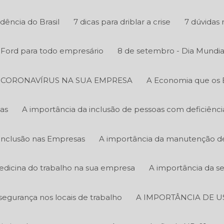
ência do Brasil
7 dicas para driblar a crise
7 dúvidas 
y Ford para todo empresário
8 de setembro - Dia Mundia
O CORONAVÍRUS NA SUA EMPRESA
A Economia que os 
as
A importância da inclusão de pessoas com deficiênc
Inclusão nas Empresas
A importância da manutenção de 
edicina do trabalho na sua empresa
A importância da s
segurança nos locais de trabalho
A IMPORTÂNCIA DE U