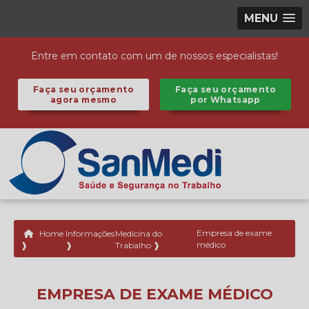
MENU
Entre em contato com um de nossos especialistas!
Faça seu orçamento
Faça seu orçamento
agora mesmo
por Whatsapp
Home
Informações
Medicina do
Empresa de exame
médico
❱
❱
Trabalho ❱
EMPRESA DE EXAME MÉDICO