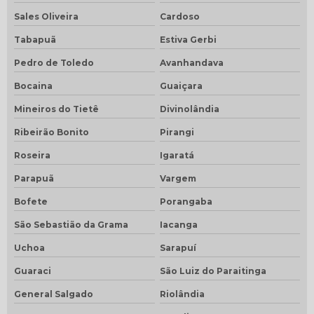
Sales Oliveira
Cardoso
Tabapuã
Estiva Gerbi
Pedro de Toledo
Avanhandava
Bocaina
Guaiçara
Mineiros do Tietê
Divinolândia
Ribeirão Bonito
Pirangi
Roseira
Igaratá
Parapuã
Vargem
Bofete
Porangaba
São Sebastião da Grama
Iacanga
Uchoa
Sarapuí
Guaraci
São Luiz do Paraitinga
General Salgado
Riolândia