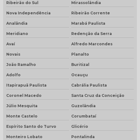
Ribeirão do Sul
Mirassolândia
Nova Independência
Ribeirão Corrente
Analândia
Marabá Paulista
Meridiano
Redenção da Serra
Avaí
Alfredo Marcondes
Novais
Planalto
João Ramalho
Buritizal
Adolfo
Ocauçu
Itapirapuã Paulista
Cabrália Paulista
Coronel Macedo
Santa Cruz da Conceição
Júlio Mesquita
Guzolândia
Monte Castelo
Corumbataí
Espírito Santo do Turvo
Glicério
Monteiro Lobato
Pontalinda