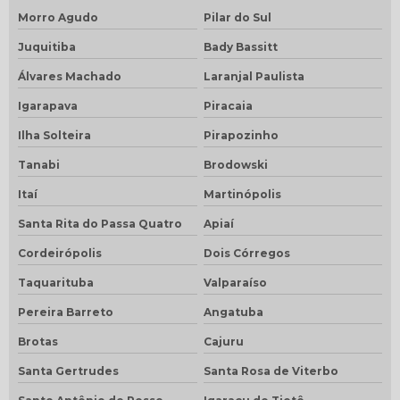
Morro Agudo
Pilar do Sul
Juquitiba
Bady Bassitt
Álvares Machado
Laranjal Paulista
Igarapava
Piracaia
Ilha Solteira
Pirapozinho
Tanabi
Brodowski
Itaí
Martinópolis
Santa Rita do Passa Quatro
Apiaí
Cordeirópolis
Dois Córregos
Taquarituba
Valparaíso
Pereira Barreto
Angatuba
Brotas
Cajuru
Santa Gertrudes
Santa Rosa de Viterbo