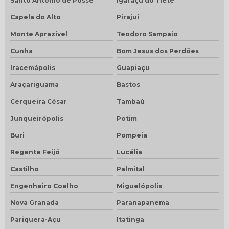
Santo Antônio de Posse
Igaraçu do Tietê
Capela do Alto
Pirajuí
Monte Aprazível
Teodoro Sampaio
Cunha
Bom Jesus dos Perdões
Iracemápolis
Guapiaçu
Araçariguama
Bastos
Cerqueira César
Tambaú
Junqueirópolis
Potim
Buri
Pompeia
Regente Feijó
Lucélia
Castilho
Palmital
Engenheiro Coelho
Miguelópolis
Nova Granada
Paranapanema
Pariquera-Açu
Itatinga