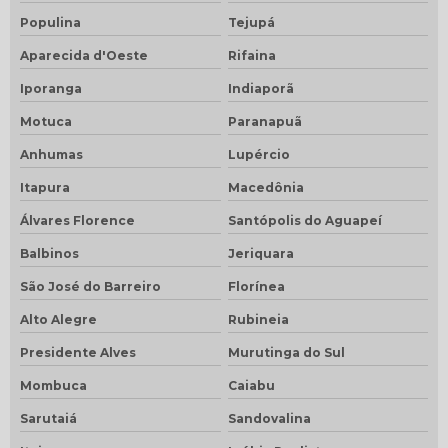
Populina
Tejupá
Aparecida d'Oeste
Rifaina
Iporanga
Indiaporã
Motuca
Paranapuã
Anhumas
Lupércio
Itapura
Macedônia
Álvares Florence
Santópolis do Aguapeí
Balbinos
Jeriquara
São José do Barreiro
Florínea
Alto Alegre
Rubineia
Presidente Alves
Murutinga do Sul
Mombuca
Caiabu
Sarutaiá
Sandovalina