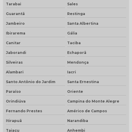
Tarabai
Sales
Guarantã
Restinga
Jambeiro
Santa Albertina
Ibirarema
Gália
Canitar
Taciba
Jaborandi
Echaporã
Silveiras
Mendonça
Alambari
Iacri
Santo Antônio do Jardim
Santa Ernestina
Paraíso
Oriente
Orindiúva
Campina do Monte Alegre
Fernando Prestes
Américo de Campos
Itirapuã
Narandiba
Taiaçu
Anhembi