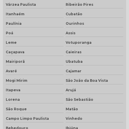
Várzea Paulista
Ribeirão Pires
Itanhaém
Cubatão
Paulínia
Ourinhos
Poá
Assis
Leme
Votuporanga
Caçapava
Caieiras
Mairiporã
Ubatuba
Avaré
Cajamar
Mogi Mirim
São João da Boa Vista
Itapeva
Arujá
Lorena
São Sebastião
São Roque
Matão
Campo Limpo Paulista
Vinhedo
Bebedouro
Ibiúna