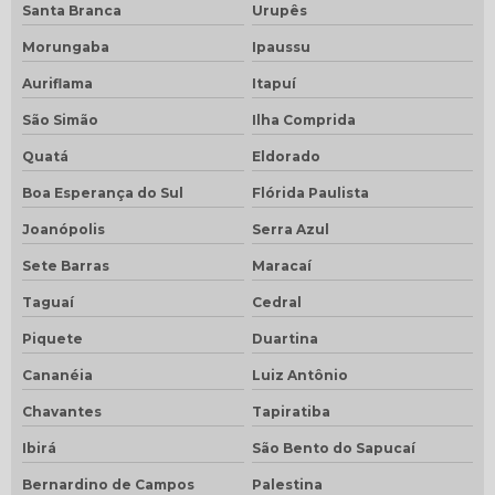
Santa Branca
Urupês
Morungaba
Ipaussu
Auriflama
Itapuí
São Simão
Ilha Comprida
Quatá
Eldorado
Boa Esperança do Sul
Flórida Paulista
Joanópolis
Serra Azul
Sete Barras
Maracaí
Taguaí
Cedral
Piquete
Duartina
Cananéia
Luiz Antônio
Chavantes
Tapiratiba
Ibirá
São Bento do Sapucaí
Bernardino de Campos
Palestina