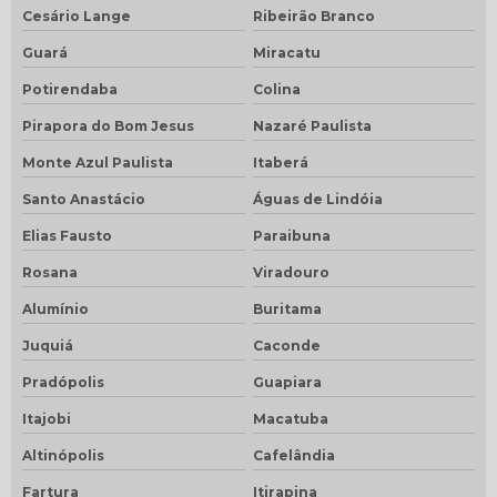
Cesário Lange
Ribeirão Branco
Guará
Miracatu
Potirendaba
Colina
Pirapora do Bom Jesus
Nazaré Paulista
Monte Azul Paulista
Itaberá
Santo Anastácio
Águas de Lindóia
Elias Fausto
Paraibuna
Rosana
Viradouro
Alumínio
Buritama
Juquiá
Caconde
Pradópolis
Guapiara
Itajobi
Macatuba
Altinópolis
Cafelândia
Fartura
Itirapina