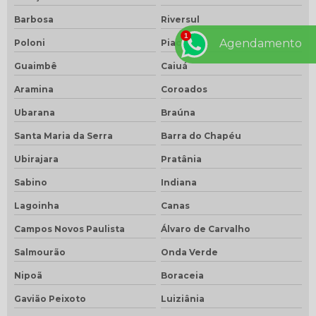
Barbosa
Riversul
Agendamento
Poloni
Piacatu
Guaimbê
Caiuá
Aramina
Coroados
Ubarana
Braúna
Santa Maria da Serra
Barra do Chapéu
Ubirajara
Pratânia
Sabino
Indiana
Lagoinha
Canas
Campos Novos Paulista
Álvaro de Carvalho
Salmourão
Onda Verde
Nipoã
Boraceia
Gavião Peixoto
Luiziânia