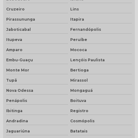
Cruzeiro
Lins
Pirassununga
Itapira
Jaboticabal
Fernandópolis
Itupeva
Peruíbe
Amparo
Mococa
Embu-Guaçu
Lençóis Paulista
Monte Mor
Bertioga
Tupã
Mirassol
Nova Odessa
Mongaguá
Penápolis
Boituva
Ibitinga
Registro
Andradina
Cosmópolis
Jaguariúna
Batatais