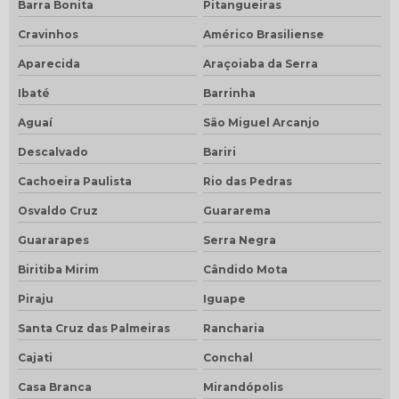
Barra Bonita
Pitangueiras
Cravinhos
Américo Brasiliense
Aparecida
Araçoiaba da Serra
Ibaté
Barrinha
Aguaí
São Miguel Arcanjo
Descalvado
Bariri
Cachoeira Paulista
Rio das Pedras
Osvaldo Cruz
Guararema
Guararapes
Serra Negra
Biritiba Mirim
Cândido Mota
Piraju
Iguape
Santa Cruz das Palmeiras
Rancharia
Cajati
Conchal
Casa Branca
Mirandópolis