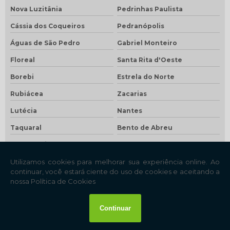
Nova Luzitânia
Pedrinhas Paulista
Cássia dos Coqueiros
Pedranópolis
Águas de São Pedro
Gabriel Monteiro
Floreal
Santa Rita d'Oeste
Borebi
Estrela do Norte
Rubiácea
Zacarias
Lutécia
Nantes
Taquaral
Bento de Abreu
São Francisco
Santa Clara d'Oeste
São João das Duas Pontes
Pracinha
Brejo Alegre
Óleo
Sagres
Oscar Bressane
Timburi
Pontes Gestal
Lucianópolis
Arapeí