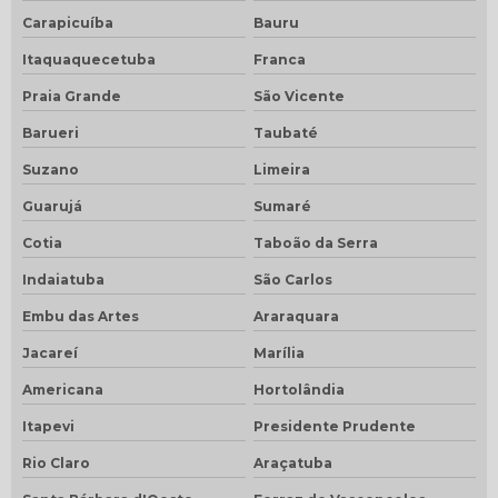
Carapicuíba
Bauru
Itaquaquecetuba
Franca
Praia Grande
São Vicente
Barueri
Taubaté
Suzano
Limeira
Guarujá
Sumaré
Cotia
Taboão da Serra
Indaiatuba
São Carlos
Embu das Artes
Araraquara
Jacareí
Marília
Americana
Hortolândia
Itapevi
Presidente Prudente
Rio Claro
Araçatuba