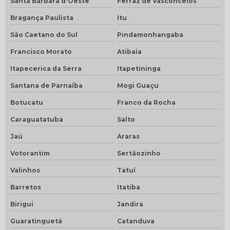
Santa Bárbara d'Oeste
Ferraz de Vasconcelos
Bragança Paulista
Itu
São Caetano do Sul
Pindamonhangaba
Francisco Morato
Atibaia
Itapecerica da Serra
Itapetininga
Santana de Parnaíba
Mogi Guaçu
Botucatu
Franco da Rocha
Caraguatatuba
Salto
Jaú
Araras
Votorantim
Sertãozinho
Valinhos
Tatuí
Barretos
Itatiba
Birigui
Jandira
Guaratinguetá
Catanduva