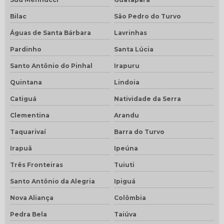
Bilac
São Pedro do Turvo
Águas de Santa Bárbara
Lavrinhas
Pardinho
Santa Lúcia
Santo Antônio do Pinhal
Irapuru
Quintana
Lindoia
Catiguá
Natividade da Serra
Clementina
Arandu
Taquarivaí
Barra do Turvo
Irapuã
Ipeúna
Três Fronteiras
Tuiuti
Santo Antônio da Alegria
Ipiguá
Nova Aliança
Colômbia
Pedra Bela
Taiúva