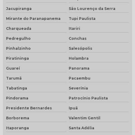
Jacupiranga
São Lourenço da Serra
Mirante do Paranapanema
Tupi Paulista
Charqueada
Itariri
Pedregulho
Conchas
Pinhalzinho
Salesópolis
Piratininga
Holambra
Guareí
Panorama
Tarumã
Pacaembu
Tabatinga
Severínia
Pindorama
Patrocínio Paulista
Presidente Bernardes
Ipuã
Borborema
Valentim Gentil
Itaporanga
Santa Adélia