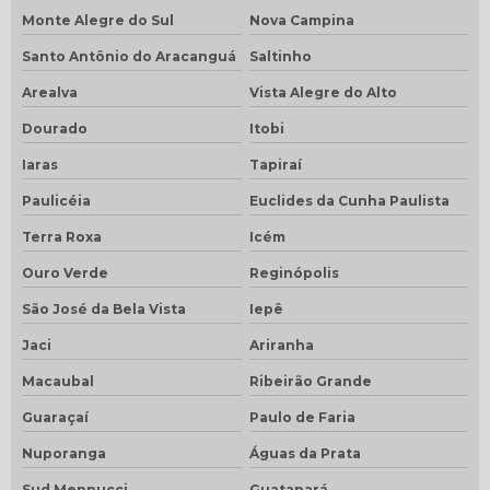
Monte Alegre do Sul
Nova Campina
Santo Antônio do Aracanguá
Saltinho
Arealva
Vista Alegre do Alto
Dourado
Itobi
Iaras
Tapiraí
Paulicéia
Euclides da Cunha Paulista
Terra Roxa
Icém
Ouro Verde
Reginópolis
São José da Bela Vista
Iepê
Jaci
Ariranha
Macaubal
Ribeirão Grande
Guaraçaí
Paulo de Faria
Nuporanga
Águas da Prata
Sud Mennucci
Guatapará