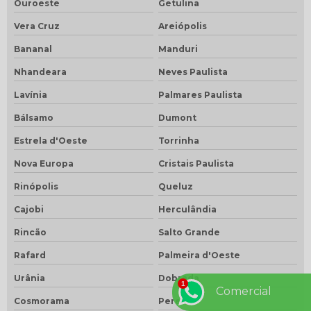
Ouroeste
Getulina
Vera Cruz
Areiópolis
Bananal
Manduri
Nhandeara
Neves Paulista
Lavínia
Palmares Paulista
Bálsamo
Dumont
Estrela d'Oeste
Torrinha
Nova Europa
Cristais Paulista
Rinópolis
Queluz
Cajobi
Herculândia
Rincão
Salto Grande
Rafard
Palmeira d'Oeste
Urânia
Dobrada
Comercial
Cosmorama
Pereiras