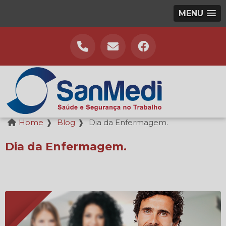
MENU
Home
❱
Blog
❱
Dia da Enfermagem.
Dia da Enfermagem.