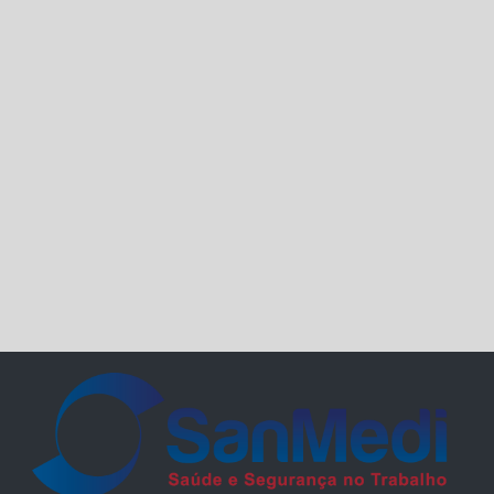
3 erros que podem ser fatais para a sua empresa
4 medidas que a sua empresa precisa se atentar
quanto à segurança do trabalho
5 de setembro – Dia da Amazônia
5 dicas de comportamento seguro no ambiente de
trabalho
5 Dicas de para prevenção de acidentes de trabalho
na sua empresa
7 de setembro – Independência do Brasil
7 dicas para driblar a crise
7 dúvidas respondidas sobre eSocial.
7 lições de Henry Ford para todo empresário
8 de setembro - Dia Mundial da Alfabetização
8 PASSOS PARA PREVENIR O CORONAVÍRUS NA
SUA EMPRESA
A Economia que os EPI’s geram para sua empresa.