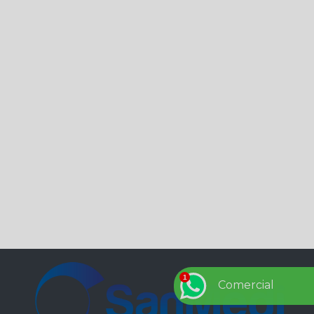
29 de Outubro - Dia Mundial do Combate ao AVC
29 de Outubro - Dia Nacional do Livro
3 erros que podem ser fatais para a sua empresa
4 medidas que a sua empresa precisa se atentar
quanto à segurança do trabalho
5 de setembro – Dia da Amazônia
5 dicas de comportamento seguro no ambiente de
trabalho
5 Dicas de para prevenção de acidentes de trabalho
na sua empresa
7 de setembro – Independência do Brasil
7 dicas para driblar a crise
7 dúvidas respondidas sobre eSocial.
7 lições de Henry Ford para todo empresário
8 de setembro - Dia Mundial da Alfabetização
Comercial
8 PASSOS PARA PREVENIR O CORONAVÍRUS NA
SUA EMPRESA