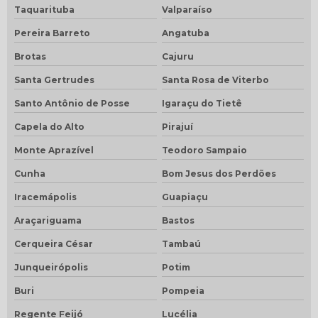
Taquarituba
Valparaíso
Pereira Barreto
Angatuba
Brotas
Cajuru
Santa Gertrudes
Santa Rosa de Viterbo
Santo Antônio de Posse
Igaraçu do Tietê
Capela do Alto
Pirajuí
Monte Aprazível
Teodoro Sampaio
Cunha
Bom Jesus dos Perdões
Iracemápolis
Guapiaçu
Araçariguama
Bastos
Cerqueira César
Tambaú
Junqueirópolis
Potim
Buri
Pompeia
Regente Feijó
Lucélia