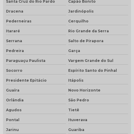
Santa Cruz do Rio Pardo
Capão Bonito
Dracena
Jardinópolis
Pederneiras
Cerquilho
Itararé
Rio Grande da Serra
Serrana
Salto de Pirapora
Pedreira
Garça
Paraguaçu Paulista
Vargem Grande do Sul
Socorro
Espírito Santo do Pinhal
Presidente Epitácio
Itápolis
Guaíra
Novo Horizonte
Orlândia
São Pedro
Agudos
Tietê
Pontal
Ituverava
Jarinu
Guariba