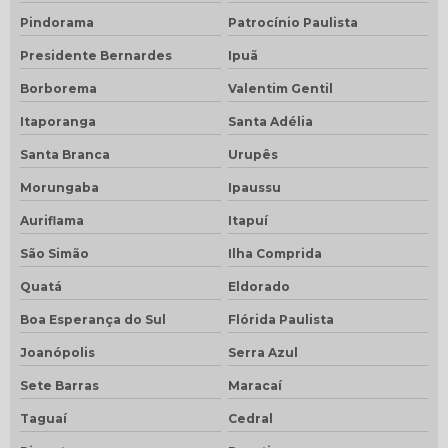
Pindorama
Patrocínio Paulista
Presidente Bernardes
Ipuã
Borborema
Valentim Gentil
Itaporanga
Santa Adélia
Santa Branca
Urupês
Morungaba
Ipaussu
Auriflama
Itapuí
São Simão
Ilha Comprida
Quatá
Eldorado
Boa Esperança do Sul
Flórida Paulista
Joanópolis
Serra Azul
Sete Barras
Maracaí
Taguaí
Cedral