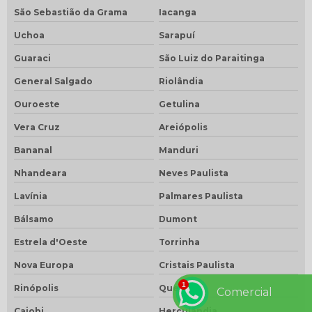
São Sebastião da Grama
Iacanga
Uchoa
Sarapuí
Guaraci
São Luiz do Paraitinga
General Salgado
Riolândia
Ouroeste
Getulina
Vera Cruz
Areiópolis
Bananal
Manduri
Nhandeara
Neves Paulista
Lavínia
Palmares Paulista
Bálsamo
Dumont
Estrela d'Oeste
Torrinha
Nova Europa
Cristais Paulista
Rinópolis
Queluz
Comercial
Cajobi
Herculândia