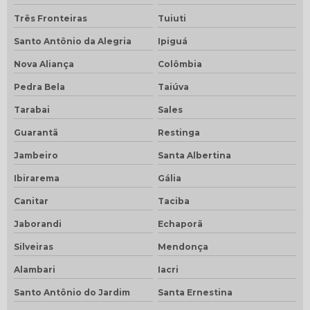
Três Fronteiras
Tuiuti
Santo Antônio da Alegria
Ipiguá
Nova Aliança
Colômbia
Pedra Bela
Taiúva
Tarabai
Sales
Guarantã
Restinga
Jambeiro
Santa Albertina
Ibirarema
Gália
Canitar
Taciba
Jaborandi
Echaporã
Silveiras
Mendonça
Alambari
Iacri
Santo Antônio do Jardim
Santa Ernestina