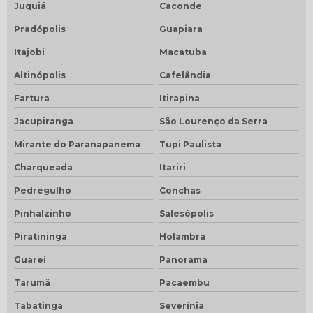
Juquiá
Caconde
Pradópolis
Guapiara
Itajobi
Macatuba
Altinópolis
Cafelândia
Fartura
Itirapina
Jacupiranga
São Lourenço da Serra
Mirante do Paranapanema
Tupi Paulista
Charqueada
Itariri
Pedregulho
Conchas
Pinhalzinho
Salesópolis
Piratininga
Holambra
Guareí
Panorama
Tarumã
Pacaembu
Tabatinga
Severínia