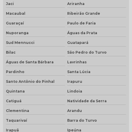
Jaci
Ariranha
Macaubal
Ribeirão Grande
Guaraçaí
Paulo de Faria
Nuporanga
Águas da Prata
Sud Mennucci
Guatapará
Bilac
São Pedro do Turvo
Águas de Santa Bárbara
Lavrinhas
Pardinho
Santa Lúcia
Santo Antônio do Pinhal
Irapuru
Quintana
Lindoia
Catiguá
Natividade da Serra
Clementina
Arandu
Taquarivaí
Barra do Turvo
Irapuã
Ipeúna