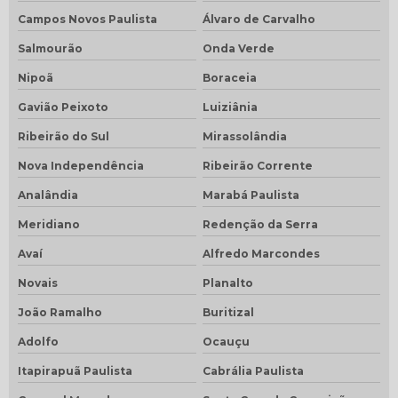
Campos Novos Paulista
Álvaro de Carvalho
Salmourão
Onda Verde
Nipoã
Boraceia
Gavião Peixoto
Luiziânia
Ribeirão do Sul
Mirassolândia
Nova Independência
Ribeirão Corrente
Analândia
Marabá Paulista
Meridiano
Redenção da Serra
Avaí
Alfredo Marcondes
Novais
Planalto
João Ramalho
Buritizal
Adolfo
Ocauçu
Itapirapuã Paulista
Cabrália Paulista