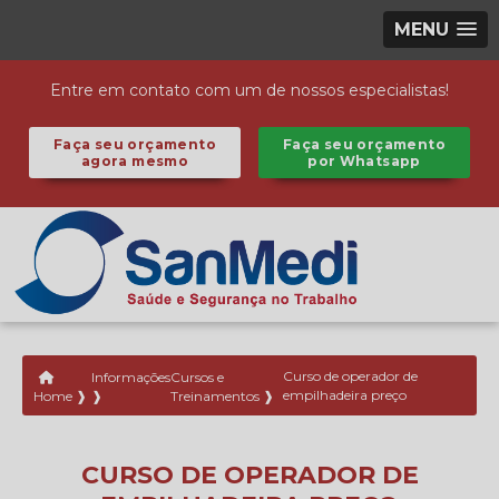
MENU
Entre em contato com um de nossos especialistas!
Faça seu orçamento
Faça seu orçamento
agora mesmo
por Whatsapp
Informações
Cursos e
Curso de operador de
empilhadeira preço
Home ❱
❱
Treinamentos ❱
CURSO DE OPERADOR DE