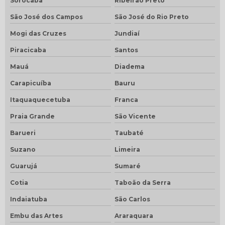
Sorocaba
Ribeirão Preto
São José dos Campos
São José do Rio Preto
Mogi das Cruzes
Jundiaí
Piracicaba
Santos
Mauá
Diadema
Carapicuíba
Bauru
Itaquaquecetuba
Franca
Praia Grande
São Vicente
Barueri
Taubaté
Suzano
Limeira
Guarujá
Sumaré
Cotia
Taboão da Serra
Indaiatuba
São Carlos
Embu das Artes
Araraquara