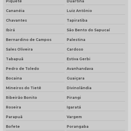
Piquete
Duartina
Cananéia
Luiz Antônio
Chavantes
Tapiratiba
Ibirá
São Bento do Sapucaí
Bernardino de Campos
Palestina
Sales Oliveira
Cardoso
Tabapuã
Estiva Gerbi
Pedro de Toledo
Avanhandava
Bocaina
Guaiçara
Mineiros do Tietê
Divinolândia
Ribeirão Bonito
Pirangi
Roseira
Igaratá
Parapuã
Vargem
Bofete
Porangaba