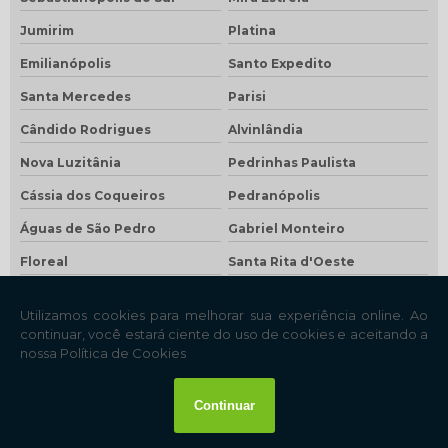
Jumirim
Platina
Emilianópolis
Santo Expedito
Santa Mercedes
Parisi
Cândido Rodrigues
Alvinlândia
Nova Luzitânia
Pedrinhas Paulista
Cássia dos Coqueiros
Pedranópolis
Águas de São Pedro
Gabriel Monteiro
Floreal
Santa Rita d'Oeste
Borebi
Estrela do Norte
Rubiácea
Zacarias
Lutécia
Nantes
Taquaral
Bento de Abreu
São Francisco
Santa Clara d'Oeste