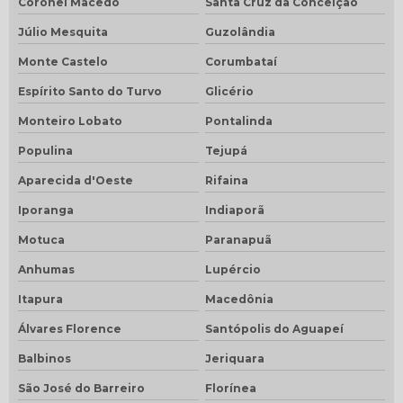
Coronel Macedo
Santa Cruz da Conceição
Júlio Mesquita
Guzolândia
Monte Castelo
Corumbataí
Espírito Santo do Turvo
Glicério
Monteiro Lobato
Pontalinda
Populina
Tejupá
Aparecida d'Oeste
Rifaina
Iporanga
Indiaporã
Motuca
Paranapuã
Anhumas
Lupércio
Itapura
Macedônia
Álvares Florence
Santópolis do Aguapeí
Balbinos
Jeriquara
São José do Barreiro
Florínea