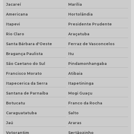
Jacareí
Marília
Americana
Hortolândia
Itapevi
Presidente Prudente
Rio Claro
Araçatuba
Santa Bárbara d'Oeste
Ferraz de Vasconcelos
Bragança Paulista
Itu
São Caetano do Sul
Pindamonhangaba
Francisco Morato
Atibaia
Itapecerica da Serra
Itapetininga
Santana de Parnaíba
Mogi Guaçu
Botucatu
Franco da Rocha
Caraguatatuba
Salto
Jaú
Araras
Votorantim
Sertãozinho