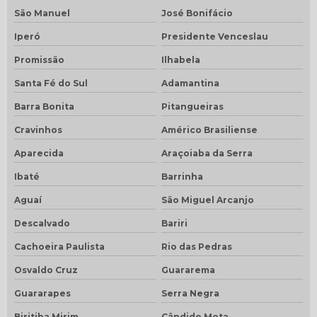
São Manuel
José Bonifácio
Iperó
Presidente Venceslau
Promissão
Ilhabela
Santa Fé do Sul
Adamantina
Barra Bonita
Pitangueiras
Cravinhos
Américo Brasiliense
Aparecida
Araçoiaba da Serra
Ibaté
Barrinha
Aguaí
São Miguel Arcanjo
Descalvado
Bariri
Cachoeira Paulista
Rio das Pedras
Osvaldo Cruz
Guararema
Guararapes
Serra Negra
Biritiba Mirim
Cândido Mota