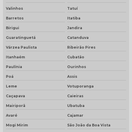
Valinhos
Tatuí
Barretos
Itatiba
Birigui
Jandira
Guaratinguetá
Catanduva
Várzea Paulista
Ribeirão Pires
Itanhaém
Cubatão
Paulínia
Ourinhos
Poá
Assis
Leme
Votuporanga
Caçapava
Caieiras
Mairiporã
Ubatuba
Avaré
Cajamar
Mogi Mirim
São João da Boa Vista