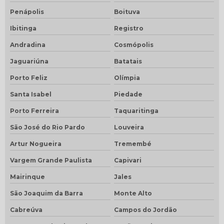
Penápolis
Boituva
Ibitinga
Registro
Andradina
Cosmópolis
Jaguariúna
Batatais
Porto Feliz
Olímpia
Santa Isabel
Piedade
Porto Ferreira
Taquaritinga
São José do Rio Pardo
Louveira
Artur Nogueira
Tremembé
Vargem Grande Paulista
Capivari
Mairinque
Jales
São Joaquim da Barra
Monte Alto
Cabreúva
Campos do Jordão