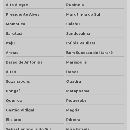
Alto Alegre
Rubineia
Presidente Alves
Murutinga do Sul
Mombuca
Caiabu
Sarutaiá
Sandovalina
Itaju
Inúbia Paulista
Areias
Bom Sucesso de Itararé
Barão de Antonina
Mariápolis
Altair
Itaoca
Suzanápolis
Quadra
Pongaí
Marapoama
Queiroz
Piquerobi
Gastão Vidigal
Magda
Elisiário
Ribeira
Sebastianópolis do Sul
Mira Estrela