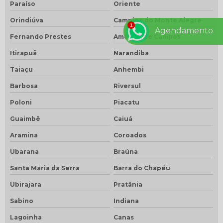
Paraíso
Oriente
Orindiúva
Campina do Monte Alegre
Agendamento
Fernando Prestes
Américo de Campos
Itirapuã
Narandiba
Taiaçu
Anhembi
Barbosa
Riversul
Poloni
Piacatu
Guaimbê
Caiuá
Aramina
Coroados
Ubarana
Braúna
Santa Maria da Serra
Barra do Chapéu
Ubirajara
Pratânia
Sabino
Indiana
Lagoinha
Canas