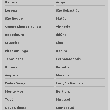
Itapeva
Arujá
Lorena
São Sebastião
São Roque
Matão
Campo Limpo Paulista
Vinhedo
Bebedouro
Ibiúna
Cruzeiro
Lins
Pirassununga
Itapira
Jaboticabal
Fernandópolis
Itupeva
Peruíbe
Amparo
Mococa
Embu-Guaçu
Lençóis Paulista
Monte Mor
Bertioga
Tupã
Mirassol
Nova Odessa
Mongaguá