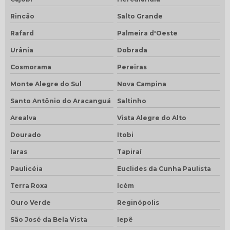
Rincão
Salto Grande
Rafard
Palmeira d'Oeste
Urânia
Dobrada
Cosmorama
Pereiras
Monte Alegre do Sul
Nova Campina
Santo Antônio do Aracanguá
Saltinho
Arealva
Vista Alegre do Alto
Dourado
Itobi
Iaras
Tapiraí
Paulicéia
Euclides da Cunha Paulista
Terra Roxa
Icém
Ouro Verde
Reginópolis
São José da Bela Vista
Iepê