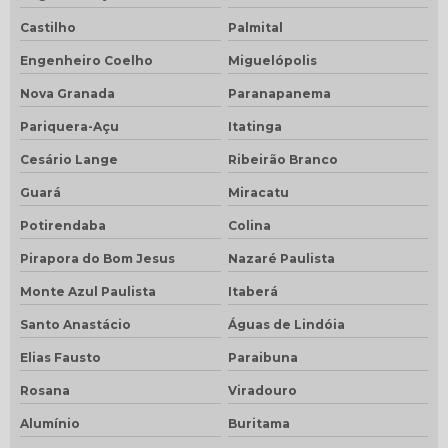
Castilho
Palmital
Engenheiro Coelho
Miguelópolis
Nova Granada
Paranapanema
Pariquera-Açu
Itatinga
Cesário Lange
Ribeirão Branco
Guará
Miracatu
Potirendaba
Colina
Pirapora do Bom Jesus
Nazaré Paulista
Monte Azul Paulista
Itaberá
Santo Anastácio
Águas de Lindóia
Elias Fausto
Paraibuna
Rosana
Viradouro
Alumínio
Buritama