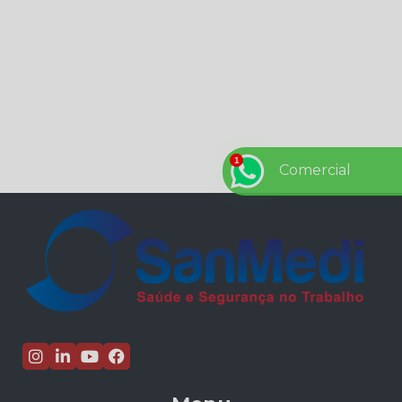
5 dicas de comportamento seguro no ambiente de
trabalho
5 Dicas de para prevenção de acidentes de trabalho
na sua empresa
7 de setembro – Independência do Brasil
7 dicas para driblar a crise
7 dúvidas respondidas sobre eSocial.
Comercial
7 lições de Henry Ford para todo empresário
8 de setembro - Dia Mundial da Alfabetização
8 PASSOS PARA PREVENIR O CORONAVÍRUS NA
SUA EMPRESA
A Economia que os EPI’s geram para sua empresa.
A ergonomia nas empresas
A importância da inclusão de pessoas com
deficiência no mercado de trabalho
A Importância da Inclusão nas Empresas