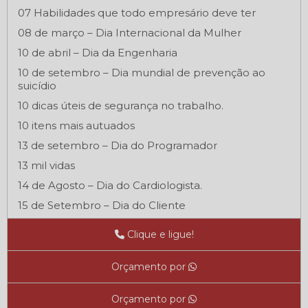
07 Habilidades que todo empresário deve ter
08 de março – Dia Internacional da Mulher
10 de abril – Dia da Engenharia
10 de setembro – Dia mundial de prevenção ao
suicídio
10 dicas úteis de segurança no trabalho.
10 itens mais autuados
13 de setembro – Dia do Programador
13 mil vidas
14 de Agosto – Dia do Cardiologista.
15 de Setembro – Dia do Cliente
16 de setembro – Dia Internacional da Preservação
Clique e ligue!
da Camada de Ozônio
18 de Outubro - Dia do Médico
Orçamento por
18 de Outubro – Dia do Médico
18 de setembro – Dia dos Símbolos Nacionais
Orçamento por