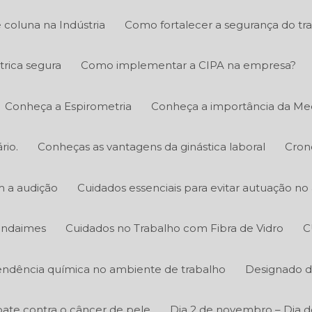
 coluna na Indústria
Como fortalecer a segurança do tr
trica segura
Como implementar a CIPA na empresa?
Conheça a Espirometria
Conheça a importância da Med
rio.
Conheças as vantagens da ginástica laboral
Cron
m a audição
Cuidados essenciais para evitar autuação n
 andaimes
Cuidados no Trabalho com Fibra de Vidro
C
ndência química no ambiente de trabalho
Designado d
ate contra o câncer de pele
Dia 2 de novembro – Dia d