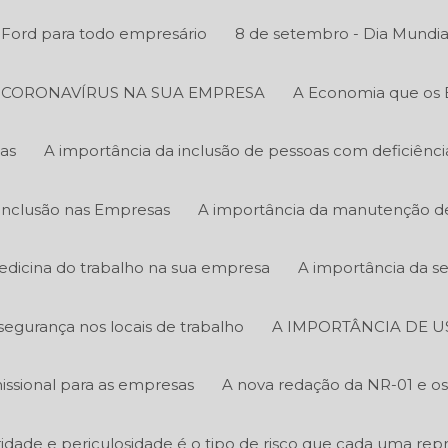
y Ford para todo empresário
8 de setembro - Dia Mundia
O CORONAVÍRUS NA SUA EMPRESA
A Economia que os 
as
A importância da inclusão de pessoas com deficiênc
Inclusão nas Empresas
A importância da manutenção de 
edicina do trabalho na sua empresa
A importância da s
segurança nos locais de trabalho
A IMPORTÂNCIA DE U
ssional para as empresas
A nova redação da NR-01 e os 
bridade e periculosidade é o tipo de risco que cada uma rep