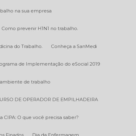
abalho na sua empresa
Como prevenir H1N1 no trabalho.
icina do Trabalho.
Conheça a SanMedi
ograma de Implementação do eSocial 2019
o ambiente de trabalho
URSO DE OPERADOR DE EMPILHADEIRA
a CIPA: O que você precisa saber?
os Finados
Dia da Enfermagem.