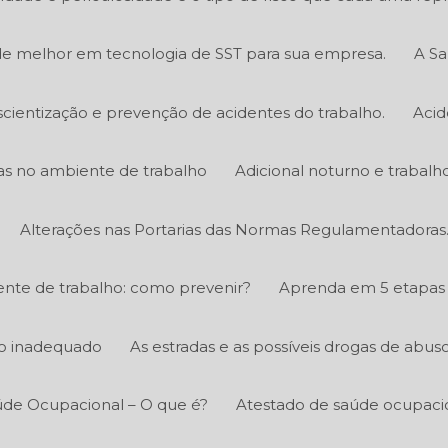
e melhor em tecnologia de SST para sua empresa.
A Sa
scientização e prevenção de acidentes do trabalho.
Acid
icas no ambiente de trabalho
Adicional noturno e trabalh
Alterações nas Portarias das Normas Regulamentadoras
nte de trabalho: como prevenir?
Aprenda em 5 etapas 
ico inadequado
As estradas e as possíveis drogas de abus
úde Ocupacional – O que é?
Atestado de saúde ocupacio