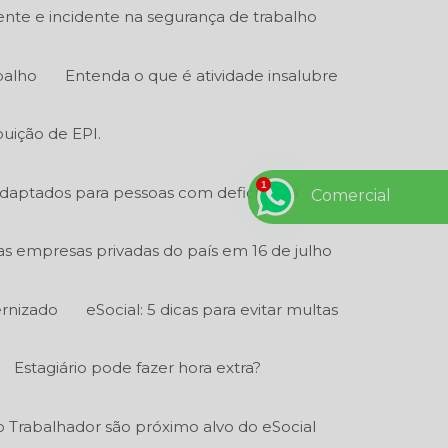
ente e incidente na segurança de trabalho
balho
Entenda o que é atividade insalubre
buição de EPI.
adaptados para pessoas com deficiência
Comercial
 as empresas privadas do país em 16 de julho
ernizado
eSocial: 5 dicas para evitar multas
Estagiário pode fazer hora extra?
 Trabalhador são próximo alvo do eSocial