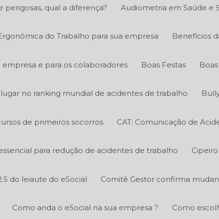
e perigosas, qual a diferença?
Audiometria em Saúde e 
 Ergonômica do Trabalho para sua empresa
Benefícios d
a empresa e para os colaboradores
Boas Festas
Boas 
º lugar no ranking mundial de acidentes de trabalho
Bull
ursos de primeiros socorros
CAT: Comunicação de Acide
essencial para redução de acidentes de trabalho
Cipeiro
.5 do leiaute do eSocial
Comitê Gestor confirma mudanç
Como anda o eSocial na sua empresa ?
Como escolh