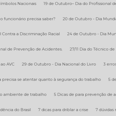
Símbolos Nacionais
19 de Outubro– Dia do Profissional 
 o funcionário precisa saber?
20 de Outubro - Dia Mundi
l Contra a Discriminação Racial
24 de Outubro - Dia Mun
onal de Prevenção de Acidentes.
27/11 Dia do Técnico d
 ao AVC
29 de Outubro - Dia Nacional do Livro
3 erro
precisa se atentar quanto à segurança do trabalho
5 d
o ambiente de trabalho
5 Dicas de para prevenção de 
ência do Brasil
7 dicas para driblar a crise
7 dúvidas 