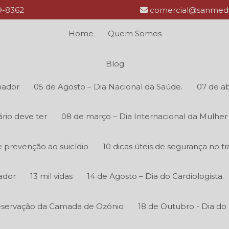
69-8362
comercial@sanmedi
Home
Quem Somos
Blog
hador
05 de Agosto – Dia Nacional da Saúde.
07 de ab
rio deve ter
08 de março – Dia Internacional da Mulher
 prevenção ao suicídio
10 dicas úteis de segurança no tr
ador
13 mil vidas
14 de Agosto – Dia do Cardiologista.
reservação da Camada de Ozônio
18 de Outubro - Dia do