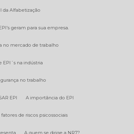
l da Alfabetização
EPI’s geram para sua empresa.
ia no mercado de trabalho
EPI´s na indústria
egurança no trabalho
SAR EPI
A importância do EPI
fatores de riscos psicossociais
resenta
A quem se dirige a NR7?