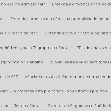
 no exame admissional?
Entenda a diferença entre acid
al
Entenda como o sono afeta sua produtividade no tra
e é o mapa de risco
Entenda sobre o controle de distri
eriódicos para o 3º grupo no eSocial
EPIs deverão ser 
Ergonomia no Trabalho
eSocial passa a valer para todas
tos de SST
eSocial será substituído por um sistema mod
cial: Sua empresa está preparada? Nós estamos prontos!
 desafios do eSocial.
Eventos de Segurança e Saúde do